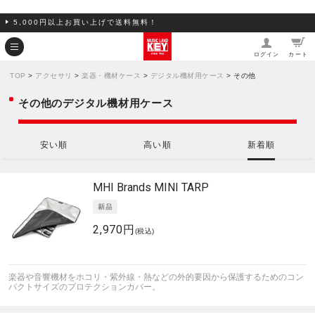
5,000円以上お買い上げで送料無料！
ログイン
カート
TOP
>
アクセサリ
>
楽器・機材ケース
>
デジタル機材用ケース
> その他
その他のデジタル機材用ケース
安い順
高い順
新着順
MHI Brands
MINI TARP
2,970円
(税込)
楽器や音響機材をホコリ・紫外線・熱などの外的要因から保護するためのコン
パクトサイズのプロテクションカバー。