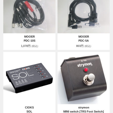
MOOER
MOOER
PDC-10S
PDC-5A
1,078円
803円
(税込)
(税込)
CIOKS
strymon
SOL
MINI switch [TRS Foot Switch]