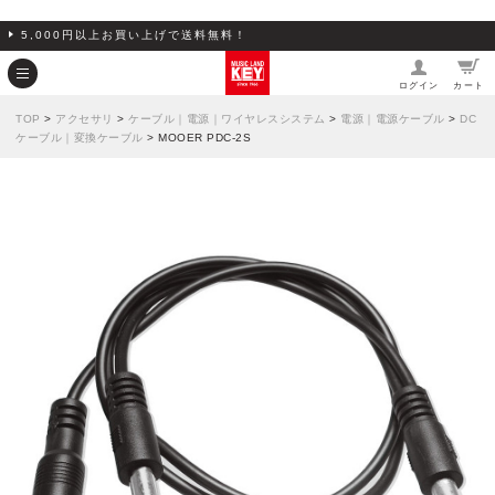
5,000円以上お買い上げで送料無料！
ログイン
カート
TOP
>
アクセサリ
>
ケーブル｜電源｜ワイヤレスシステム
>
電源｜電源ケーブル
>
DC
ケーブル｜変換ケーブル
> MOOER PDC-2S