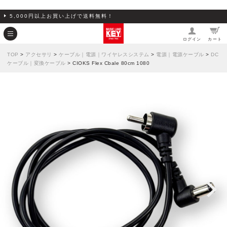
5,000円以上お買い上げで送料無料！
ログイン
カート
TOP
>
アクセサリ
>
ケーブル｜電源｜ワイヤレスシステム
>
電源｜電源ケーブル
>
DC
ケーブル｜変換ケーブル
> CIOKS Flex Cbale 80cm 1080