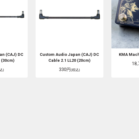
an (CAJ)
DC
Custom Audio Japan (CAJ)
DC
KMA Mac
0 (30cm)
Cable 2.1 LL20 (20cm)
18
330円
込)
(税込)