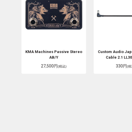
KMA Machines
Passive Stereo
Custom Audio Jap
AB/Y
Cable 2.1 LL3
27,500円
330円
(税込)
(税