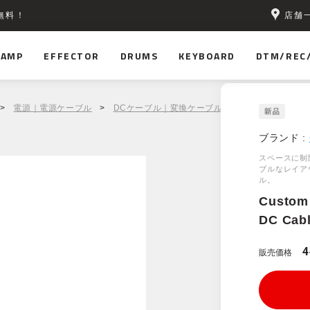
店舗
無料！
AMP
EFFECTOR
DRUMS
KEYBOARD
DTM/REC
>
電源｜電源ケーブル
>
DCケーブル｜変換ケーブル
> Custom Audio Ja
ブランド :
スペースに制
ブルなレイア
ル。
Custom 
DC Cabl
販売価格