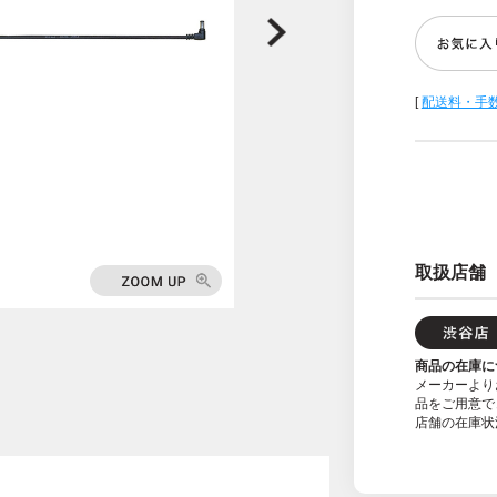
[
配送料・手
取扱店舗
商品の在庫に
メーカーより
品をご用意で
店舗の在庫状