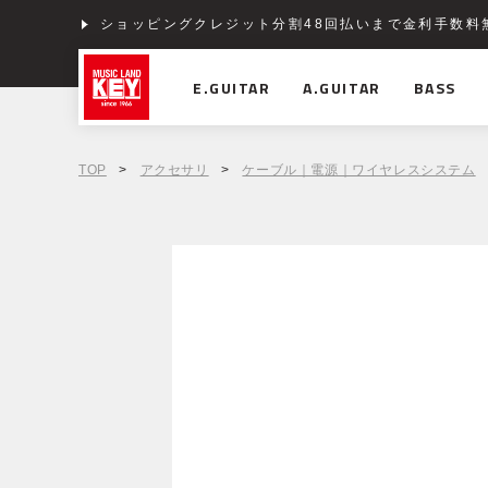
ショッピングクレジット分割48回払いまで金利手数料
E.GUITAR
A.GUITAR
BASS
TOP
>
アクセサリ
>
ケーブル｜電源｜ワイヤレスシステム