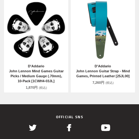
D'Addario
D'Addario
John Lennon Mind Games Guitar
John Lennon Guitar Strap - Mind
Picks / Medium Gauge (.70mm),
Games, Printed Leather [25JL00]
10-Pack [1CWH4-03JL]
7,260円
(税込)
1,870円
(税込)
OFFICIAL SNS