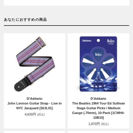
あなたにおすすめの商品
D'Addario
D'Addario
John Lennon Guitar Strap - Live in
The Beatles 1964 Tour Ed Sullivan
NYC Jacquard [50JL01]
Stage Guitar Picks / Medium
Gauge (.70mm), 10-Pack [1CWH4-
4,620円
(税込)
10B10]
1,870円
(税込)