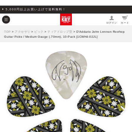
5,000円以上お買い上げで送料無料！
ログイン
カート
TOP
>
アクセサリ
>
ピック
>
ティアドロップ型
> D'Addario John Lennon Rooftop
Guitar Picks / Medium Gauge (.70mm), 10-Pack [1CWH4-02JL]