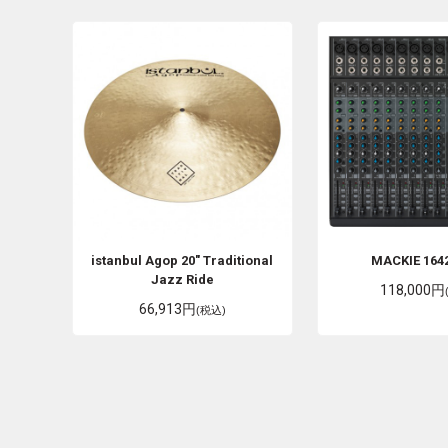
istanbul Agop
20" Traditional
MACKIE
164
Jazz Ride
118,000円
66,913円
(税込)