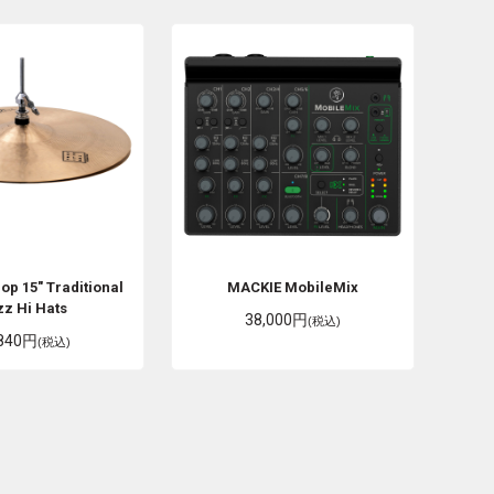
gop
15" Traditional
MACKIE
MobileMix
zz Hi Hats
38,000円
(税込)
,840円
(税込)