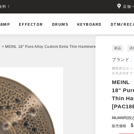
店舗
無料！
AMP
EFFECTOR
DRUMS
KEYBOARD
DTM/REC
> MEINL 18" Pure Alloy Custom Extra Thin Hammered Crash [PAC18ETH
ブランド :
個性的なルッ
を生み出すク
MEINL
18" Pur
Thin H
[PAC18
58,300円
(税込
5
販売価格