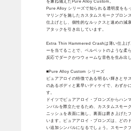
を兼ね備えたPure Alloy Custom。
Pure Alloy シリーズで知られる透明度
マリングを施したカスタムスモークブロン
仕上げとし、個性的なルックスと速めの減
アタックを引き出しています。
Extra Thin Hammered Crashは
ーを当てることで、ベルベットのような柔
反応でダークかつウォームな音色を生み出
■Pure Alloy Custom シリーズ
ピュアアロイの特徴である明るい輝きとサ
のあるボディと素早いディケイで、わずか
す。
ドイツでピュアアロイ・ブロンズからハン
ンバルを際立たせるため、カスタムスモー
ニッシュを表面に施し、裏面は磨き上げた
います。ピュアアロイ・ブロンズは、どの
い追加シンバルになるでしょう。スモーク