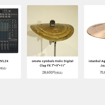
2VLZ4
omete cymbals
Holic Digital
istanbul A
Clap FX 7"+9"+11"
Ja
(税込)
28,600円
70
(税込)