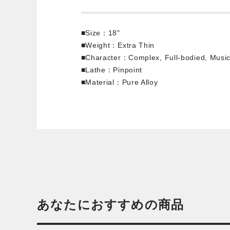
■Size：18"
■Weight：Extra Thin
■Character：Complex, Full-bodied, Music
■Lathe：Pinpoint
■Material：Pure Alloy
あなたにおすすめの商品