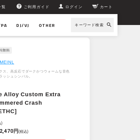
一覧
ご利用ガイド
ログイン
カート
/PA
DJ/VJ
OTHER
キーワード検索
C]
MEINL
クス、高反応でダークかつウォームな音色
ラッシュシンバル。
e Alloy Custom Extra
ammered Crash
ETHC]
)
2,470円
(税込)