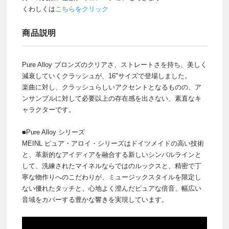
くわしくは
こちらをクリック
商品説明
Pure Alloy ブロンズのクリアさ、ストレートさを持ち、美しく
減衰していくクラッシュが、16"サイズで登場しました。
楽曲に対し、クラッシュらしいアクセントとなるものの、ア
ンサンブルに対して必要以上の存在感を出さない、素直なキ
ャラクターです。
■Pure Alloy シリーズ
MEINL ピュア・アロイ・シリーズはドイツメイドの高い技術
と、革新的なアイディアを融合する新しいシンバルラインと
して、洗練されたマイネルならではのルックスと、精密で丁
寧な物作りへのこだわりが、ミュージックスタイルを限定し
ない優れたタッチと、心地よく澄んだピュアな倍音、幅広い
音域をカバーする豊かな響きを実現しています。