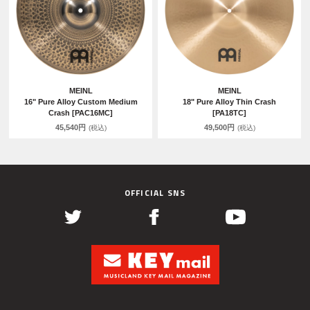
MEINL
MEINL
16" Pure Alloy Custom Medium
18" Pure Alloy Thin Crash
Crash [PAC16MC]
[PA18TC]
45,540円
49,500円
(税込)
(税込)
OFFICIAL SNS