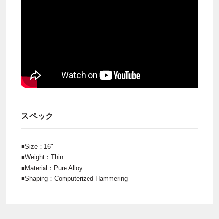
スペック
■Size：16"
■Weight：Thin
■Material：Pure Alloy
■Shaping：Computerized Hammering