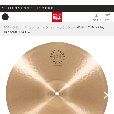
5,000円以上お買い上げで送料無料！
ログイン
カート
TOP
>
ドラム｜パーカッション
>
シンバル
>
クラッシュ
> MEINL 16" Pure Alloy
Thin Crash [PA16TC]