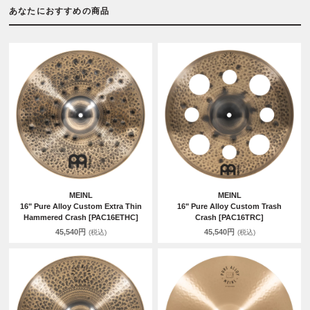
あなたにおすすめの商品
MEINL
MEINL
16" Pure Alloy Custom Extra Thin
16" Pure Alloy Custom Trash
Hammered Crash [PAC16ETHC]
Crash [PAC16TRC]
45,540円
45,540円
(税込)
(税込)