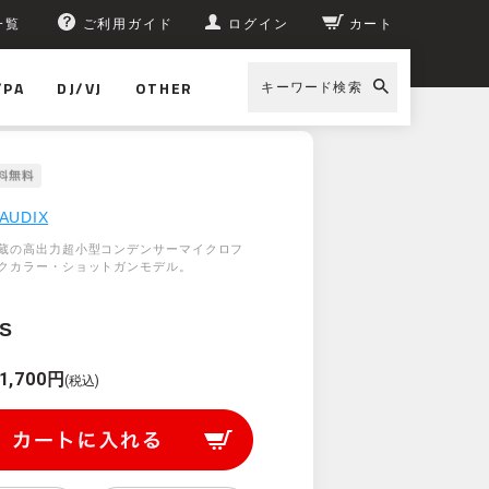
一覧
ご利用ガイド
ログイン
カート
/PA
DJ/VJ
OTHER
キーワード検索
AUDIX
蔵の高出力超小型コンデンサーマイクロフ
クカラー・ショットガンモデル。
S
1,700円
(税込)