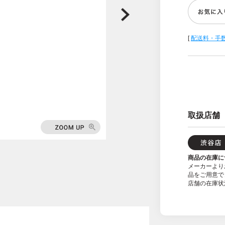
[
配送料・手
取扱店舗
商品の在庫に
メーカーより
品をご用意で
店舗の在庫状