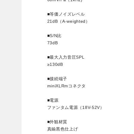
■等価ノイズレベル
21dB（A-weighted）
■S/N比
73dB
■最大入力音圧SPL
≥130dB
■接続端子
miniXLRmコネクタ
■電源
ファンタム電源（18V-52V）
■外観材質
真鍮黒色仕上げ