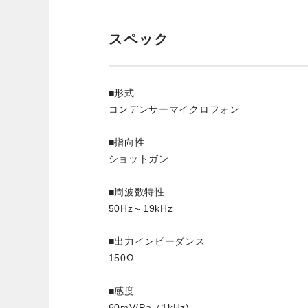
スペック
■形式
コンデンサーマイクロフォン
■指向性
ショットガン
■周波数特性
50Hz～19kHz
■出力インピーダンス
150Ω
■感度
60mV/Pa（1kHz)