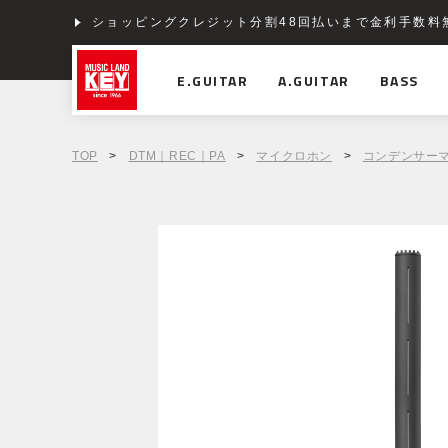
ショッピングクレジット分割48回払いまで金利手数料
E.GUITAR
A.GUITAR
BASS
TOP
>
DTM｜REC｜PA
>
マイクロホン
>
コンデンサー