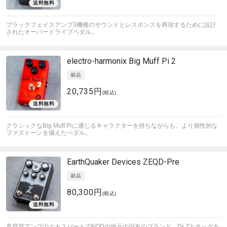
ブラックフェイスアンプ3機種のサウンドとレスポンスを再現するために設計
されたオーバードライブペダル。
electro-harmonix
Big Muff Pi 2
20,735円
(税込)
クラシックなBig Muff Piに通じるキャラクターを持ちながらも、より個性的な
ファズトーンを備えたペダル。
EarthQuaker Devices
ZEQD-Pre
80,300円
(税込)
真空管アンプのエキスパートでEQDの地元の旧友のブランド、Dr Zとタッグを