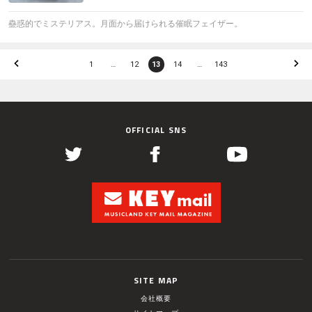
蠱惑的でミステリアス。月面から届けられる催眠フェイザー。
1
…
12
13
14
…
143
OFFICIAL SNS
SITE MAP
会社概要