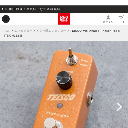
5,000円以上お買い上げで送料無料！
ログイン
カート
TOP
>
エフェクター
>
ギター用エフェクター
> TEISCO Mini Analog Phaser Pedal
[TSC-01125]