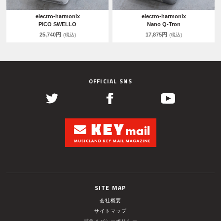
electro-harmonix
electro-harmonix
PICO SWELLO
Nano Q-Tron
25,740円
17,875円
(税込)
(税込)
OFFICIAL SNS
SITE MAP
会社概要
サイトマップ