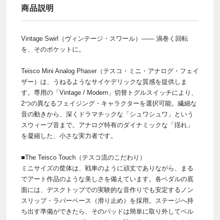
商品説明
Vintage Swirl（ヴィンテージ・スワール）―― 渦巻く回転
を、そのポケットに。
Teisco Mini Analog Phaser（テスコ・ミニ・アナログ・フェイ
ザー）は、うねるようなサイケデリックな質感を提供しま
す。専用の「Vintage / Modern」切替トグルスイッチにより、
2つの異なるフェイジング・キャラクターを選択可能。繊細な
音の動きから、深くドラマチックな「シュワシュワ」という
スウィープ音まで。アナログ特有のダイナミックな「揺れ」
を凝縮した、小さな実力者です。
■The Teisco Touch（テスコ流のこだわり）
ミニサイズの筐体は、戦車のように頑丈でありながら、まる
でアート作品のような美しさを備えています。各ペダルの底
面には、デスクトップでの実験的な音作りでも安定するノン
スリップ・ラバーベース（滑り止め）を採用。ステージへ持
ち出す準備ができたら、そのパッドは簡単に取り外してベル