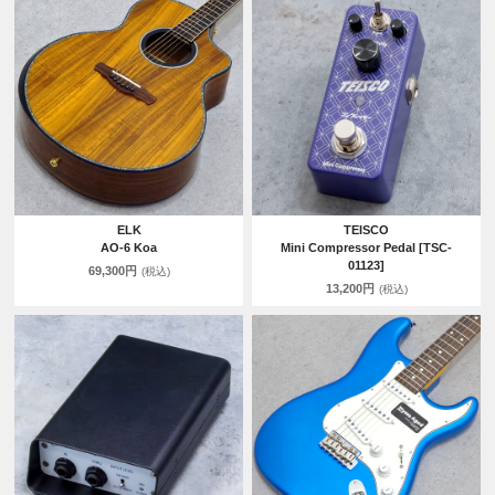
ELK
TEISCO
AO-6 Koa
Mini Compressor Pedal [TSC-
01123]
69,300円
(税込)
13,200円
(税込)