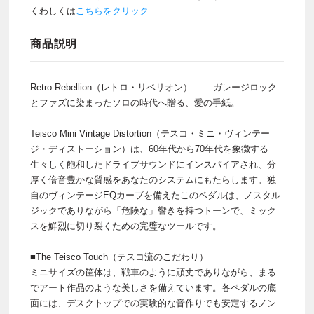
くわしくは
こちらをクリック
商品説明
Retro Rebellion（レトロ・リベリオン）―― ガレージロック
とファズに染まったソロの時代へ贈る、愛の手紙。
Teisco Mini Vintage Distortion（テスコ・ミニ・ヴィンテー
ジ・ディストーション）は、60年代から70年代を象徴する
生々しく飽和したドライブサウンドにインスパイアされ、分
厚く倍音豊かな質感をあなたのシステムにもたらします。独
自のヴィンテージEQカーブを備えたこのペダルは、ノスタル
ジックでありながら「危険な」響きを持つトーンで、ミック
スを鮮烈に切り裂くための完璧なツールです。
■The Teisco Touch（テスコ流のこだわり）
ミニサイズの筐体は、戦車のように頑丈でありながら、まる
でアート作品のような美しさを備えています。各ペダルの底
面には、デスクトップでの実験的な音作りでも安定するノン