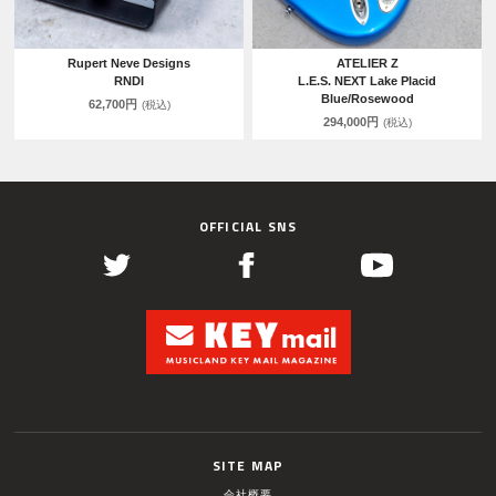
Rupert Neve Designs
ATELIER Z
RNDI
L.E.S. NEXT Lake Placid
Blue/Rosewood
62,700円
(税込)
294,000円
(税込)
OFFICIAL SNS
SITE MAP
会社概要