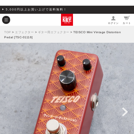
5,000円以上お買い上げで送料無料！
ログイン
カート
TOP
>
エフェクター
>
ギター用エフェクター
> TEISCO Mini Vintage Distortion
Pedal [TSC-01116]