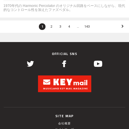
1970年代の Harmonic Percolator のオリジナル回路をベースにしながら、現代
的なコントロール性を加えたファズペダル。
1
2
3
4
…
143
OFFICIAL SNS
SITE MAP
会社概要