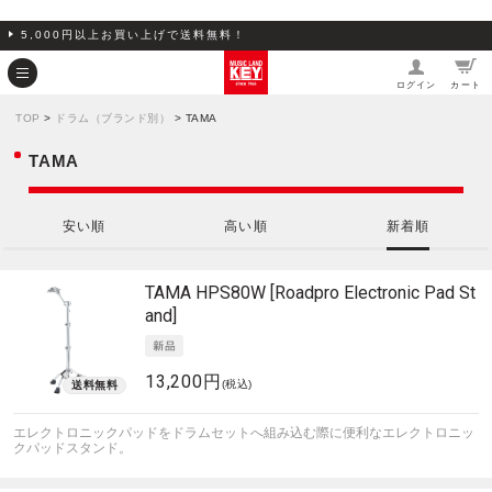
5,000円以上お買い上げで送料無料！
ログイン
カート
TOP
>
ドラム（ブランド別）
> TAMA
TAMA
安い順
高い順
新着順
TAMA
HPS80W [Roadpro Electronic Pad St
and]
13,200円
(税込)
エレクトロニックパッドをドラムセットへ組み込む際に便利なエレクトロニッ
クパッドスタンド。