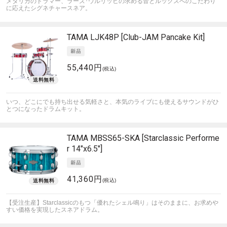
メタリカのドラマー、ラーズ･ウルリッヒの求める音とルックスへのこだわり
に応えたシグネチャースネア。
TAMA
LJK48P [Club-JAM Pancake Kit]
55,440円
(税込)
いつ、どこにでも持ち出せる気軽さと、本気のライブにも使えるサウンドがひ
とつになったドラムキット。
TAMA
MBSS65-SKA [Starclassic Performe
r 14"x6.5"]
41,360円
(税込)
【受注生産】Starclassicのもつ「優れたシェル鳴り」はそのままに、お求めや
すい価格を実現したスネアドラム。