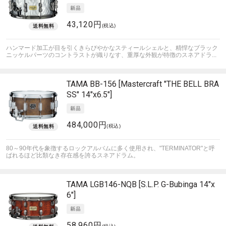
43,120円
(税込)
ハンマード加工が目を引くきらびやかなスティールシェルと、精悍なブラック
ニッケルパーツのコントラストが織りなす、重厚な外観が特徴のスネアドラ...
TAMA
BB-156 [Mastercraft "THE BELL BRA
SS" 14"x6.5"]
484,000円
(税込)
80～90年代を象徴するロックアルバムに多く使用され、"TERMINATOR"と呼
ばれるほど比類なき存在感を誇るスネアドラム。
TAMA
LGB146-NQB [S.L.P. G-Bubinga 14"x
6"]
58,960円