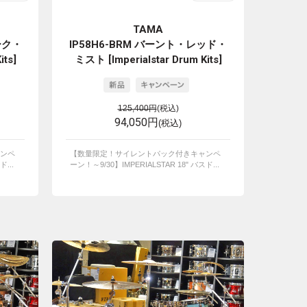
TAMA
ーク・
IP58H6-BRM バーント・レッド・
its]
ミスト [Imperialstar Drum Kits]
125,400円
(税込)
94,050円
(税込)
ンペ
【数量限定！サイレントパック付きキャンペ
...
ーン！～9/30】IMPERIALSTAR 18" バスド...