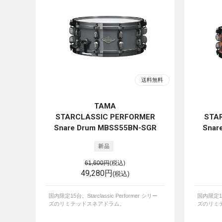
TAMA
STARCLASSIC PERFORMER
STA
Snare Drum MBSS55BN-SGR
Snar
61,600円
(税込)
49,280円
(税込)
国内限定15台。Starclassic Performer シリー
国内限定15台
ズのリミテッドスネアドラム。
ズのリミ