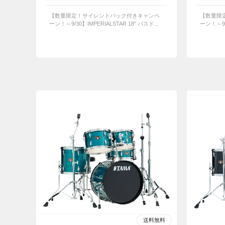
【数量限定！サイレントパック付きキャンペ
【数量限
ーン！～9/30】IMPERIALSTAR 18" バスド...
ーン！～9/3