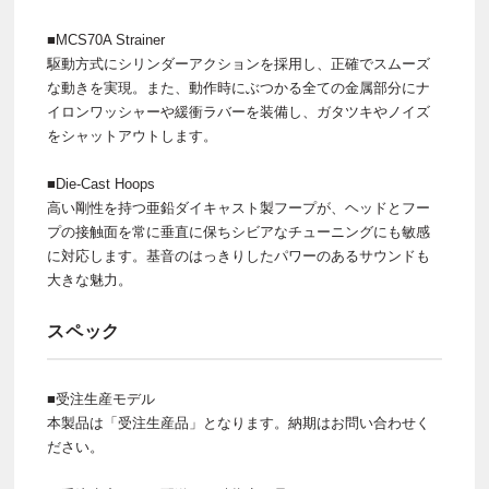
■MCS70A Strainer
駆動方式にシリンダーアクションを採用し、正確でスムーズ
な動きを実現。また、動作時にぶつかる全ての金属部分にナ
イロンワッシャーや緩衝ラバーを装備し、ガタツキやノイズ
をシャットアウトします。
■Die-Cast Hoops
高い剛性を持つ亜鉛ダイキャスト製フープが、ヘッドとフー
プの接触面を常に垂直に保ちシビアなチューニングにも敏感
に対応します。基音のはっきりしたパワーのあるサウンドも
大きな魅力。
スペック
■受注生産モデル
本製品は「受注生産品」となります。納期はお問い合わせく
ださい。