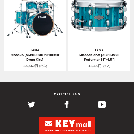
TAMA
TAMA
MBS42S [Starclassic Performer
MBSS65-SKA [Starclassic
Drum Kits]
Performer 14"x6.5"]
190,960円
41,360円
(税込)
(税込)
OFFICIAL SNS