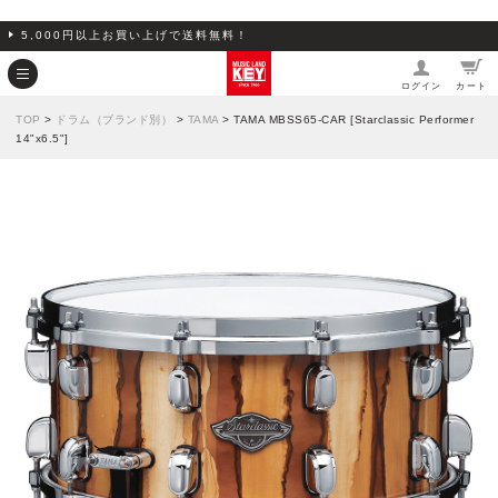
5,000円以上お買い上げで送料無料！
ログイン
カート
TOP
>
ドラム（ブランド別）
>
TAMA
> TAMA MBSS65-CAR [Starclassic Performer
14"x6.5"]