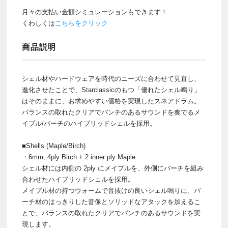
月々の支払い金額シミュレーションもできます！
くわしくは
こちらをクリック
商品説明
シェル材やハードウェアを時代のニーズに合わせて見直し、
進化させたことで、Starclassicのもつ「優れたシェル鳴り」
はそのままに、お求めやすい価格を実現したスネアドラム。
バランスの取れたクリアでパンチのあるサウンドを奏でるメ
イプル/バーチのハイブリッドシェルを採用。
■Shells (Maple/Birch)
・6mm, 4ply Birch + 2 inner ply Maple
シェル材には内側の 2ply にメイプルを、外側にバーチを組み
合わせたハイブリッドシェルを採用。
メイプル材の持つウォームで音抜けの良いシェル鳴りに、バ
ーチ材のはっきりした音像とソリッドなアタックを加えるこ
とで、バランスの取れたクリアでパンチのあるサウンドを実
現します。