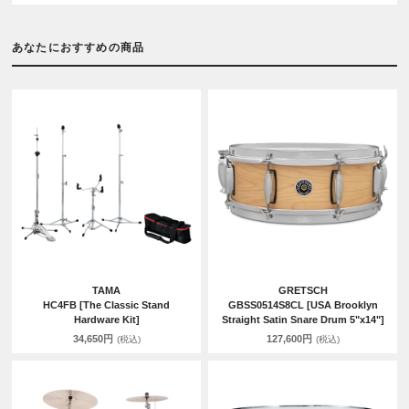
あなたにおすすめの商品
TAMA
GRETSCH
HC4FB [The Classic Stand
GBSS0514S8CL [USA Brooklyn
Hardware Kit]
Straight Satin Snare Drum 5"x14"]
34,650円
127,600円
(税込)
(税込)