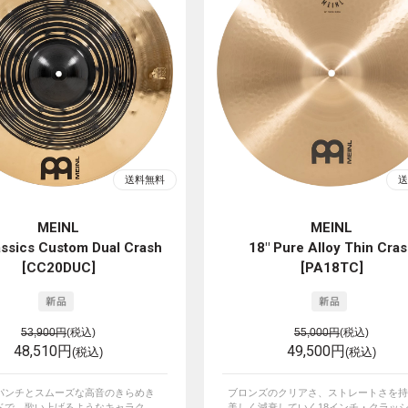
MEINL
MEINL
assics Custom Dual Crash
18" Pure Alloy Thin Cra
[CC20DUC]
[PA18TC]
53,900円
(税込)
55,000円
(税込)
48,510円
49,500円
(税込)
(税込)
パンチとスムーズな高音のきらめき
ブロンズのクリアさ、ストレートさを持
で、歌い上げるようなキャラク...
美しく減衰していく18インチ・クラッシュ