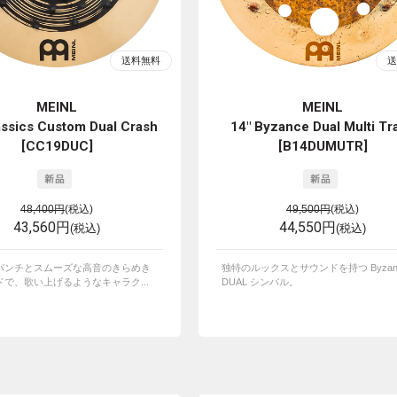
MEINL
MEINL
assics Custom Dual Crash
14" Byzance Dual Multi Tr
[CC19DUC]
[B14DUMUTR]
48,400円
(税込)
49,500円
(税込)
43,560円
44,550円
(税込)
(税込)
パンチとスムーズな高音のきらめき
独特のルックスとサウンドを持つ Byzan
で、歌い上げるようなキャラク...
DUAL シンバル。