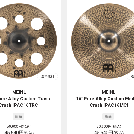
MEINL
MEINL
ure Alloy Custom Trash
16" Pure Alloy Custom Me
Crash [PAC16TRC]
Crash [PAC16MC]
50,600円
(税込)
50,600円
(税込)
45,540円
45,540円
(税込)
(税込)