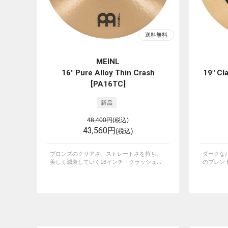
MEINL
16" Pure Alloy Thin Crash
19" Cl
[PA16TC]
48,400円
(税込)
43,560円
(税込)
ブロンズのクリアさ、ストレートさを持ち、
ダークな
美しく減衰していく16インチ・クラッシュ...
のブレンド