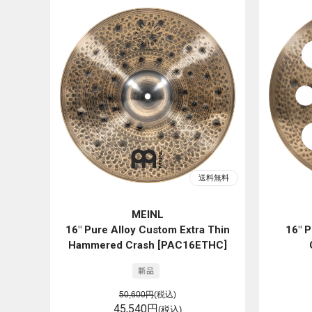
MEINL
16" Pure Alloy Custom Extra Thin
16" P
Hammered Crash [PAC16ETHC]
50,600円
(税込)
45,540円
(税込)