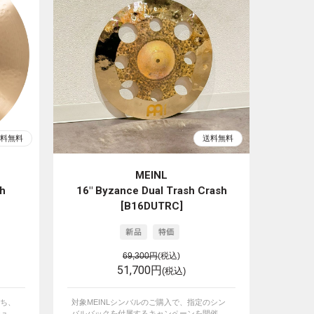
MEINL
sh
16" Byzance Dual Trash Crash
[B16DUTRC]
69,300円
(税込)
51,700円
(税込)
ち、
対象MEINLシンバルのご購入で、指定のシン
...
バルバックを付属するキャンペーンを開催...