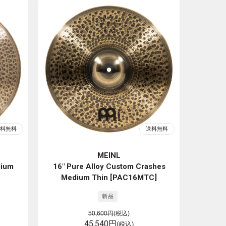
MEINL
dium
16" Pure Alloy Custom Crashes
Medium Thin [PAC16MTC]
50,600円
(税込)
45,540円
(税込)