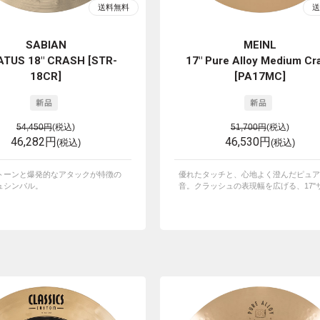
SABIAN
MEINL
TUS 18" CRASH [STR-
17" Pure Alloy Medium Cr
18CR]
[PA17MC]
54,450円
(税込)
51,700円
(税込)
46,282円
46,530円
(税込)
(税込)
トーンと爆発的なアタックが特徴の
優れたタッチと、心地よく澄んだピュア
ュシンバル。
音。クラッシュの表現幅を広げる、17"サイ