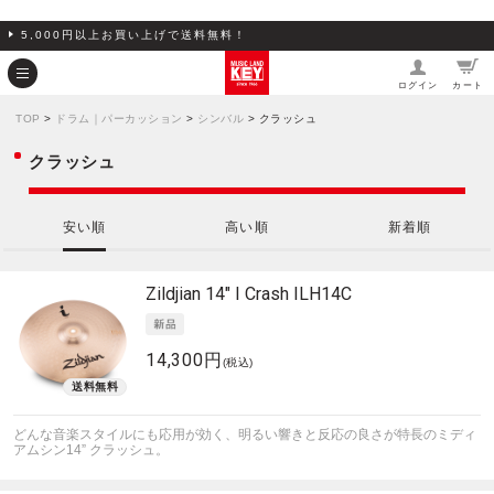
5,000円以上お買い上げで送料無料！
ログイン
カート
TOP
>
ドラム｜パーカッション
>
シンバル
> クラッシュ
クラッシュ
安い順
高い順
新着順
Zildjian
14" I Crash ILH14C
14,300円
(税込)
どんな音楽スタイルにも応用が効く、明るい響きと反応の良さが特長のミディ
アムシン14” クラッシュ。