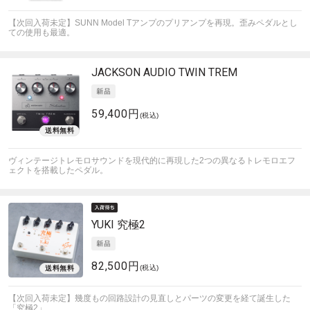
【次回入荷未定】SUNN Model Tアンプのプリアンプを再現。歪みペダルとし
ての使用も最適。
JACKSON AUDIO
TWIN TREM
59,400円
(税込)
ヴィンテージトレモロサウンドを現代的に再現した2つの異なるトレモロエフ
ェクトを搭載したペダル。
YUKI
究極2
82,500円
(税込)
【次回入荷未定】幾度もの回路設計の見直しとパーツの変更を経て誕生した
「究極2」