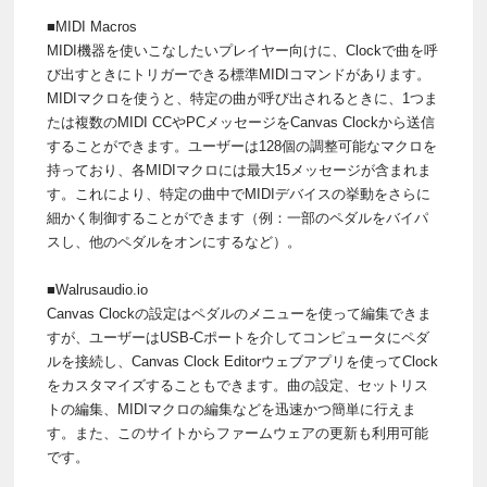
■MIDI Macros
MIDI機器を使いこなしたいプレイヤー向けに、Clockで曲を呼
び出すときにトリガーできる標準MIDIコマンドがあります。
MIDIマクロを使うと、特定の曲が呼び出されるときに、1つま
たは複数のMIDI CCやPCメッセージをCanvas Clockから送信
することができます。ユーザーは128個の調整可能なマクロを
持っており、各MIDIマクロには最大15メッセージが含まれま
す。これにより、特定の曲中でMIDIデバイスの挙動をさらに
細かく制御することができます（例：一部のペダルをバイパ
スし、他のペダルをオンにするなど）。
■Walrusaudio.io
Canvas Clockの設定はペダルのメニューを使って編集できま
すが、ユーザーはUSB-Cポートを介してコンピュータにペダ
ルを接続し、Canvas Clock Editorウェブアプリを使ってClock
をカスタマイズすることもできます。曲の設定、セットリス
トの編集、MIDIマクロの編集などを迅速かつ簡単に行えま
す。また、このサイトからファームウェアの更新も利用可能
です。