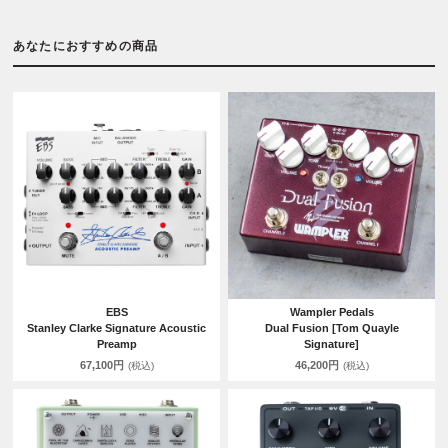
あなたにおすすめの商品
EBS
Wampler Pedals
Stanley Clarke Signature Acoustic
Dual Fusion [Tom Quayle
Preamp
Signature]
67,100円
46,200円
(税込)
(税込)