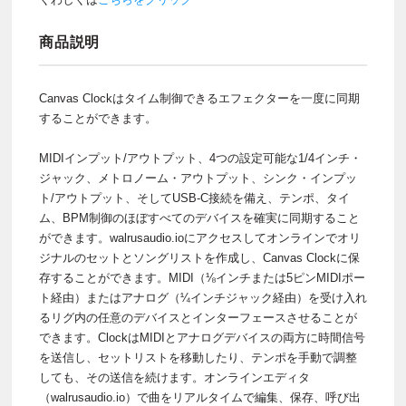
商品説明
Canvas Clockはタイム制御できるエフェクターを一度に同期
することができます。
MIDIインプット/アウトプット、4つの設定可能な1/4インチ・
ジャック、メトロノーム・アウトプット、シンク・インプッ
ト/アウトプット、そしてUSB-C接続を備え、テンポ、タイ
ム、BPM制御のほぼすべてのデバイスを確実に同期すること
ができます。walrusaudio.ioにアクセスしてオンラインでオリ
ジナルのセットとソングリストを作成し、Canvas Clockに保
存することができます。MIDI（⅛インチまたは5ピンMIDIポー
ト経由）またはアナログ（¼インチジャック経由）を受け入れ
るリグ内の任意のデバイスとインターフェースさせることが
できます。ClockはMIDIとアナログデバイスの両方に時間信号
を送信し、セットリストを移動したり、テンポを手動で調整
しても、その送信を続けます。オンラインエディタ
（walrusaudio.io）で曲をリアルタイムで編集、保存、呼び出