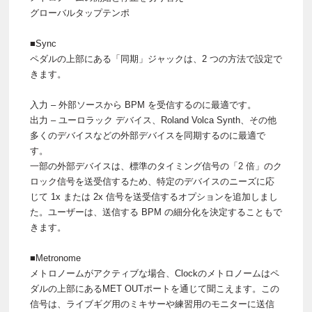
グローバルタップテンポ
■Sync
ペダルの上部にある「同期」ジャックは、2 つの方法で設定で
きます。
入力 – 外部ソースから BPM を受信するのに最適です。
出力 – ユーロラック デバイス、Roland Volca Synth、その他
多くのデバイスなどの外部デバイスを同期するのに最適で
す。
一部の外部デバイスは、標準のタイミング信号の「2 倍」のク
ロック信号を送受信するため、特定のデバイスのニーズに応
じて 1x または 2x 信号を送受信するオプションを追加しまし
た。ユーザーは、送信する BPM の細分化を決定することもで
きます。
■Metronome
メトロノームがアクティブな場合、Clockのメトロノームはペ
ダルの上部にあるMET OUTポートを通じて聞こえます。この
信号は、ライブギグ用のミキサーや練習用のモニターに送信