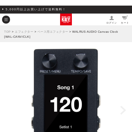
5,000円以上お買い上げで送料無料！
ログイン
カート
TOP
>
エフェクター
>
ベース用エフェクター
> WALRUS AUDIO Canvas Clock
[WAL-CANV/CLK]