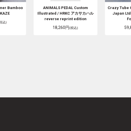
nner Bamboo
ANIMALS PEDAL
Custom
Crazy Tube 
KAZE
Illustrated / HRKC アカサカハル
Japan Ltd
reverse reprint edition
F
(税込)
18,260円
59
(税込)