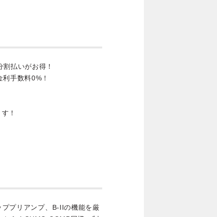
分割払いがお得！
金利手数料0%！
ます！
ッププリアンプ、B-IIの機能を厳