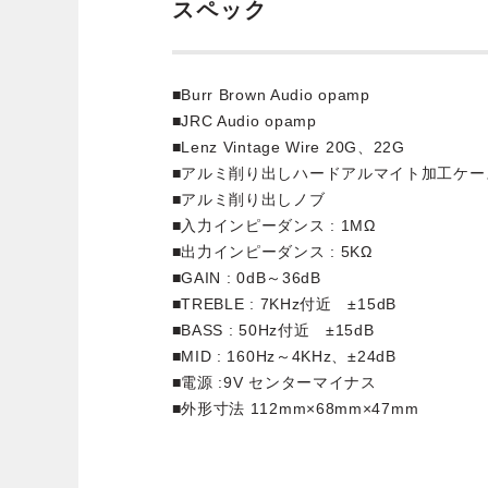
スペック
■Burr Brown Audio opamp
■JRC Audio opamp
■Lenz Vintage Wire 20G、22G
■アルミ削り出しハードアルマイト加工ケー
■アルミ削り出しノブ
■入力インピーダンス : 1MΩ
■出力インピーダンス : 5KΩ
■GAIN : 0dB～36dB
■TREBLE : 7KHz付近 ±15dB
■BASS : 50Hz付近 ±15dB
■MID : 160Hz～4KHz、±24dB
■電源 :9V センターマイナス
■外形寸法 112mm×68mm×47mm