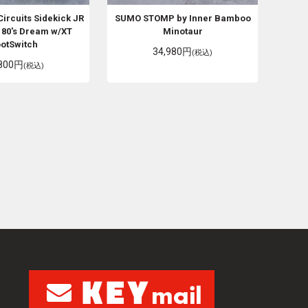
Circuits
Sidekick JR
SUMO STOMP by Inner Bamboo
 80's Dream w/XT
Minotaur
ootSwitch
34,980円
(税込)
,800円
(税込)