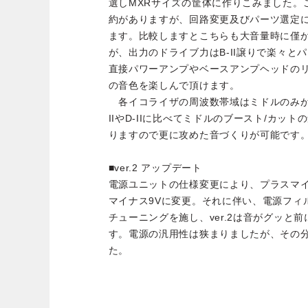
選しMXRサイズの筐体に作りこみました。こ
約がありますが、回路変更及びパーツ選定に
ます。比較しますとこちらも大音量時に僅
が、出力のドライブ力はB-II譲りで楽々と
直接パワーアンプやベースアンプヘッドのリタ
の音色を楽しんで頂けます。
各イコライザの周波数帯域はミドルのみが
IIやD-IIに比べてミドルのブースト/カッ
りますので更に攻めた音づくりが可能です
■ver.2 アップデート
電源ユニットの仕様変更により、プラスマイ
マイナス9Vに変更。それに伴い、電源フィ
チューニングを施し、ver.2は音がグッと
す。電源の汎用性は狭まりましたが、その
た。