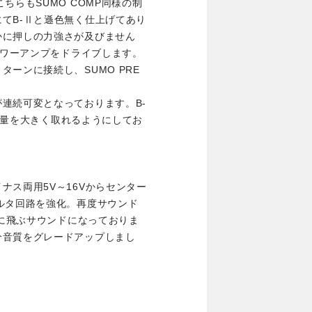
ちらもSUMO COMP同様の制
てB-Ⅱと遜色無く仕上げてあり
かに押しの力強さが及びません
パワーアンプをドライブします。
ーンに接続し、SUMO PRE
連続可変となっております。B-
トの量を大きく取れるようにしてお
。
ナス両用5V～16Vからセンター
ルタ回路を強化。再度サウンド
前に飛ぶサウンドになっておりま
分音質をグレードアップしまし