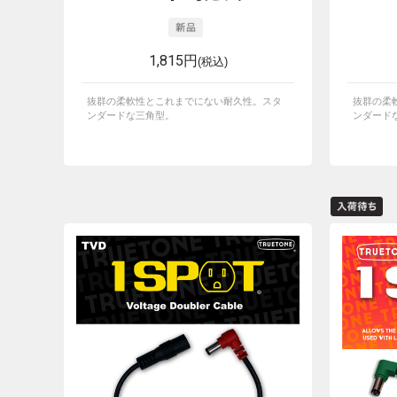
1,815円
(税込)
抜群の柔軟性とこれまでにない耐久性。スタ
抜群の柔
ンダードな三角型。
ンダード