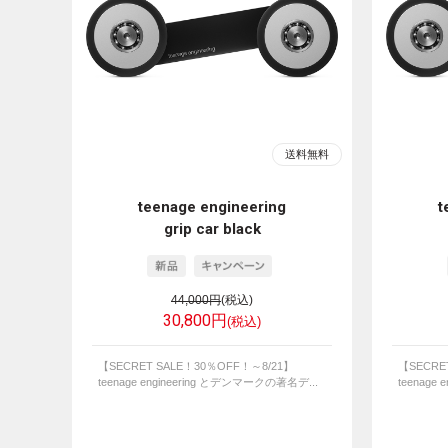
teenage engineering
t
grip car black
44,000円
(税込)
30,800円
(税込)
【SECRET SALE！30％OFF！～8/21】
【SECRE
teenage engineering とデンマークの著名デ...
teenage