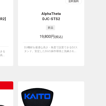
AlphaTheta
BR2]
DJC-STS2
19,800円
(税込)
DJ機材を最適な高さ・角度で設置できるDJス
タンド。安定したDJの操作環境と洗練され...
きる
...