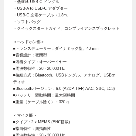
・低遅延 USB-C ドングル
・USB-A to USB-C アダプター
・USB-C 充電ケーブル（1.8m）
・ソフトバッグ
・クイックスタートガイド、コンプライアンスブックレット
＜ヘッドホン部＞
■トランスデューサー：ダイナミック型、40 mm
■音響設計：密閉型
■装着タイプ：オーバーイヤー
■周波数特性：20 - 20,000 Hz
■接続方式：Bluetooth、USBドングル、アナログ、USBオー
ディオ
■Bluetoothバージョン：6.0 (A2DP, HFP, AAC, SBC, LC3)
■バッテリー駆動時間：最大60時間
■重量（ケーブル除く）：320 g
＜マイク部＞
■タイプ：2 x MEMS (ENC搭載)
■指向特性：無指向性
■周波数特性：20 - 20,000 Hz