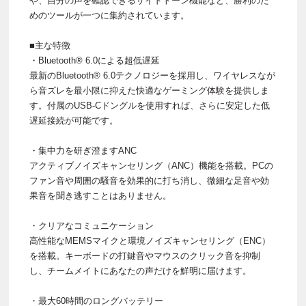
や、自分の声を確認できるサイドトーン機能など、勝利のた
めのツールが一つに集約されています。
■主な特徴
・Bluetooth® 6.0による超低遅延
最新のBluetooth® 6.0テクノロジーを採用し、ワイヤレスなが
ら音ズレを最小限に抑えた快適なゲーミング体験を提供しま
す。付属のUSB-Cドングルを使用すれば、さらに安定した低
遅延接続が可能です。
・集中力を研ぎ澄ますANC
アクティブノイズキャンセリング（ANC）機能を搭載。PCの
ファン音や周囲の騒音を効果的に打ち消し、微細な足音や効
果音を聞き逃すことはありません。
・クリアなコミュニケーション
高性能なMEMSマイクと環境ノイズキャンセリング（ENC）
を搭載。キーボードの打鍵音やマウスのクリック音を抑制
し、チームメイトにあなたの声だけを鮮明に届けます。
・最大60時間のロングバッテリー