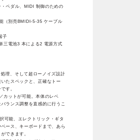
ペダル、MIDI 制御のための
別売BMIDI-5-35 ケーブル
端子
は単三電池3 本による2 電源方式
高度な処理、そして超ローノイズ設計
抜いたスペックと、正確なトー
ーです。
スト／カットが可能。本体のレベ
量バランス調整を直感的に行うこ
選択可能、エレクトリック・ギタ
やベース、キーボードまで、あら
とができます。