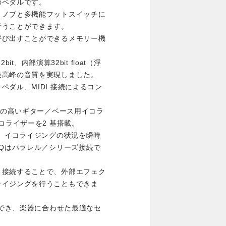
のペダルです。
・ノブと多機能フットスイッチに
行うことができます。
呼び出すことができるメモリー機
it、内部演算32bit float（浮
最高峰の音質を実現しました。
ダル、MIDI 接続によるコン
極めて柔軟性の高いギター／ベース用イコラ
コライザーを2 基搭載。
り、イコライジングの状況を瞬時
EQはパラレル／シリーズ接続で
ト接続することで、外部エフェク
ライジングを行うこともできま
択でき、楽器に合わせた最適なセ