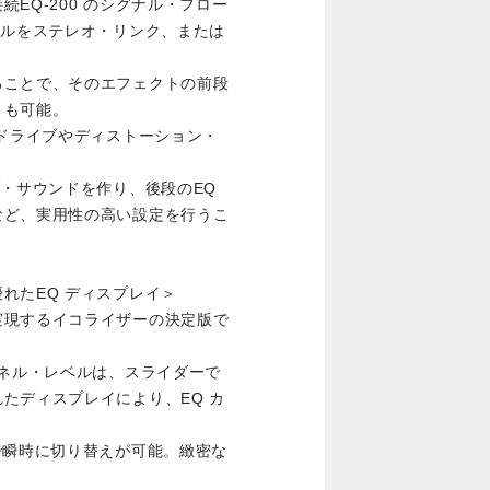
EQ-200 のシグナル・フロー
ネルをステレオ・リンク、または
ることで、そのエフェクトの前段
とも可能。
ードライブやディストーション・
。
グ・サウンドを作り、後段のEQ
など、実用性の高い設定を行うこ
れたEQ ディスプレイ＞
実現するイコライザーの決定版で
ンネル・レベルは、スライダーで
たディスプレイにより、EQ カ
で瞬時に切り替えが可能。緻密な