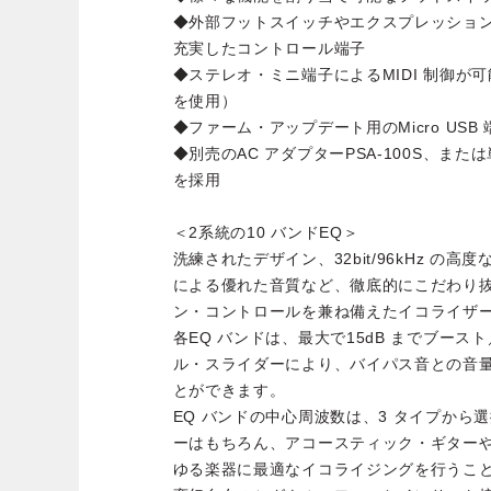
◆外部フットスイッチやエクスプレッション・
充実したコントロール端子
◆ステレオ・ミニ端子によるMIDI 制御が可能（
を使用）
◆ファーム・アップデート用のMicro USB 
◆別売のAC アダプターPSA-100S、また
を採用
＜2系統の10 バンドEQ＞
洗練されたデザイン、32bit/96kHz の
による優れた音質など、徹底的にこだわり
ン・コントロールを兼ね備えたイコライザ
各EQ バンドは、最大で15dB までブー
ル・スライダーにより、バイパス音との音
とができます。
EQ バンドの中心周波数は、3 タイプから
ーはもちろん、アコースティック・ギター
ゆる楽器に最適なイコライジングを行うこ