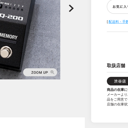
[
配送料・手
取扱店舗
商品の在庫に
メーカーより
品をご用意で
店舗の在庫状