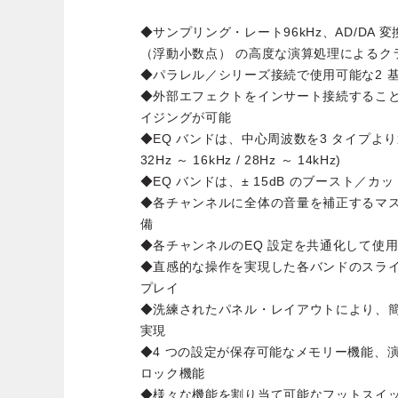
◆サンプリング・レート96kHz、AD/DA 変換32b
（浮動小数点） の高度な演算処理によるク
◆パラレル／シリーズ接続で使用可能な2 基
◆外部エフェクトをインサート接続するこ
イジングが可能
◆EQ バンドは、中心周波数を3 タイプより選択可能
32Hz ～ 16kHz / 28Hz ～ 14kHz)
◆EQ バンドは、± 15dB のブースト／カ
◆各チャンネルに全体の音量を補正するマ
備
◆各チャンネルのEQ 設定を共通化して使
◆直感的な操作を実現した各バンドのスライ
プレイ
◆洗練されたパネル・レイアウトにより、
実現
◆4 つの設定が保存可能なメモリー機能、
ロック機能
◆様々な機能を割り当て可能なフットスイ