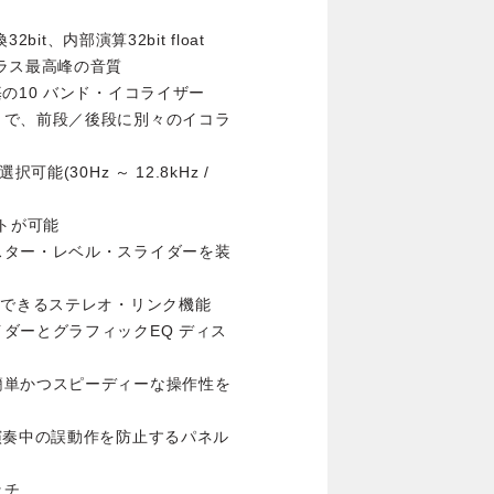
it、内部演算32bit float
ラス最高峰の音質
の10 バンド・イコライザー
とで、前段／後段に別々のイコラ
(30Hz ～ 12.8kHz /
ットが可能
スター・レベル・スライダーを装
用できるステレオ・リンク機能
ダーとグラフィックEQ ディス
簡単かつスピーディーな操作性を
演奏中の誤動作を防止するパネル
ッチ