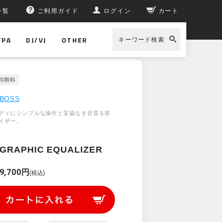
一覧
ご利用ガイド
ログイン
カート
/PA
DJ/VJ
OTHER
キーワード検索
BOSS
ディにシンプルな操作と妥協なき音質を搭
イザー。
 GRAPHIC EQUALIZER
9,700円
(税込)