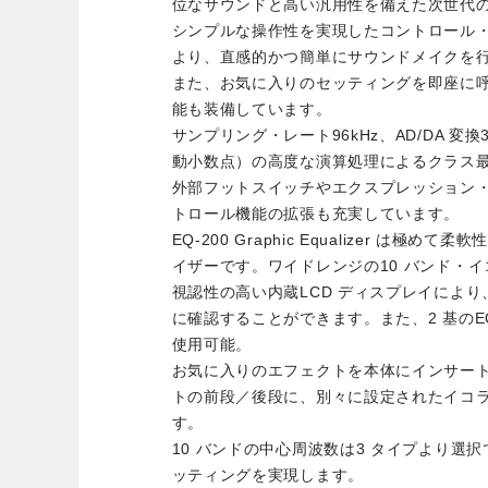
位なサウンドと高い汎用性を備えた次世代
シンプルな操作性を実現したコントロール
より、直感的かつ簡単にサウンドメイクを
また、お気に入りのセッティングを即座に
能も装備しています。
サンプリング・レート96kHz、AD/DA 変換32b
動小数点）の高度な演算処理によるクラス
外部フットスイッチやエクスプレッション・ペ
トロール機能の拡張も充実しています。
EQ-200 Graphic Equalizer は
イザーです。ワイドレンジの10 バンド・イ
視認性の高い内蔵LCD ディスプレイによ
に確認することができます。また、2 基の
使用可能。
お気に入りのエフェクトを本体にインサー
トの前段／後段に、別々に設定されたイコ
す。
10 バンドの中心周波数は3 タイプより選
ッティングを実現します。