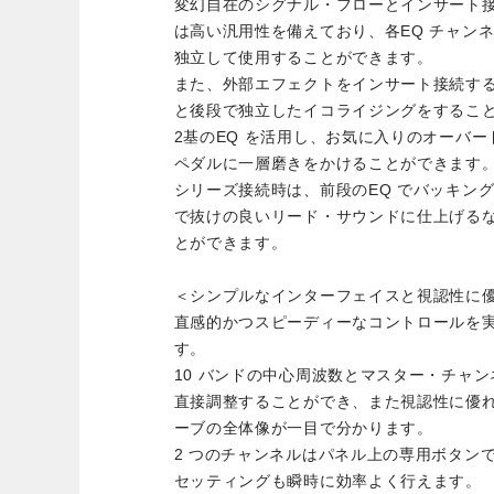
変幻自在のシグナル・フローとインサート接続
は高い汎用性を備えており、各EQ チャン
独立して使用することができます。
また、外部エフェクトをインサート接続す
と後段で独立したイコライジングをするこ
2基のEQ を活用し、お気に入りのオーバ
ペダルに一層磨きをかけることができます
シリーズ接続時は、前段のEQ でバッキン
で抜けの良いリード・サウンドに仕上げる
とができます。
＜シンプルなインターフェイスと視認性に優
直感的かつスピーディーなコントロールを
す。
10 バンドの中心周波数とマスター・チャ
直接調整することができ、また視認性に優れ
ーブの全体像が一目で分かります。
2 つのチャンネルはパネル上の専用ボタン
セッティングも瞬時に効率よく行えます。