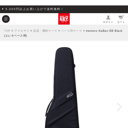
5,000円以上お買い上げで送料無料！
ログイン
カート
TOP
>
アクセサリ
>
楽器・機材ケース
>
ベース用ケース
> iremono KaBan EB Black
(エレキベース用)