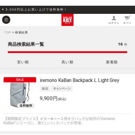
5,000円以上お買い上げで送料無料！
ログイン
カート
TOP
> 検索結果
16
商品検索結果一覧
件
安い順
高い順
新着順
iremono
KaBan Backpack L Light Grey
9,900円
(税込)
【期間限定プライス】ギター&ベース用ギグバッグが好評の"iremono
KaBan”シリーズに、新たにバックパックが登場。