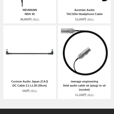
NEUMANN
Austrian Audio
NDH 30
TACX3m Headphone Cable
96,800円
13,200円
(税込)
(税込)
Custom Audio Japan (CAJ)
teenage engineering
DC Cable 2.1 LL30 (30cm)
field audio cable xlr (plug) to xlr
(socket)
330円
(税込)
11,100円
(税込)