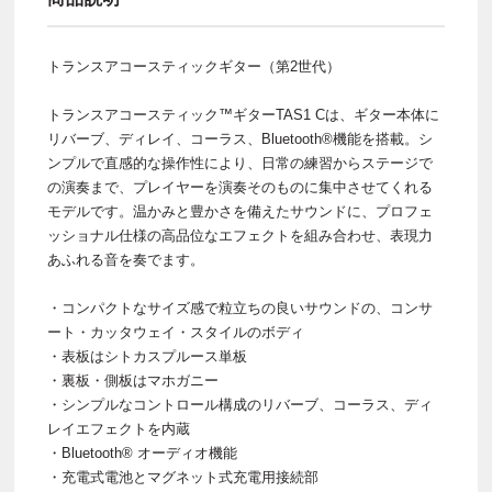
トランスアコースティックギター（第2世代）
トランスアコースティック™ギターTAS1 Cは、ギター本体に
リバーブ、ディレイ、コーラス、Bluetooth®機能を搭載。シ
ンプルで直感的な操作性により、日常の練習からステージで
の演奏まで、プレイヤーを演奏そのものに集中させてくれる
モデルです。温かみと豊かさを備えたサウンドに、プロフェ
ッショナル仕様の高品位なエフェクトを組み合わせ、表現力
あふれる音を奏でます。
・コンパクトなサイズ感で粒立ちの良いサウンドの、コンサ
ート・カッタウェイ・スタイルのボディ
・表板はシトカスプルース単板
・裏板・側板はマホガニー
・シンプルなコントロール構成のリバーブ、コーラス、ディ
レイエフェクトを内蔵
・Bluetooth® オーディオ機能
・充電式電池とマグネット式充電用接続部