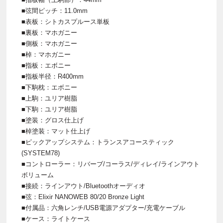
■弦間ピッチ：11.0mm
■表板：シトカスプルース単板
■裏板：マホガニー
■側板：マホガニー
■棹：マホガニー
■指板：エボニー
■指板半径：R400mm
■下駒枕：エボニー
■上駒：ユリア樹脂
■下駒：ユリア樹脂
■塗装：グロス仕上げ
■棹塗装：マット仕上げ
■ピックアップシステム：トランスアコースティック
(SYSTEM78)
■コントローラー：リバーブ/コーラス/ディレイ/ラインアウト
ボリューム
■接続：ラインアウト/Bluetoothオーディオ
■弦：Elixir NANOWEB 80/20 Bronze Light
■付属品：六角レンチ/USB電源アダプター/充電ケーブル
■ケース：ライトケース