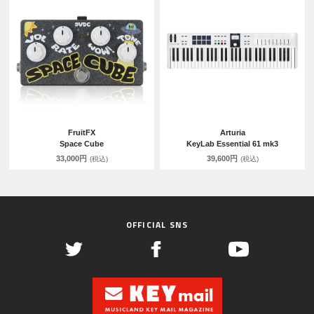
FruitFX
Arturia
Space Cube
KeyLab Essential 61 mk3
33,000円
39,600円
(税込)
(税込)
OFFICIAL SNS