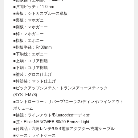
■弦間ピッチ：11.0mm
■表板：シトカスプルース単板
■裏板：マホガニー
■側板：マホガニー
■棹：マホガニー
■指板：エボニー
■指板半径：R400mm
■下駒枕：エボニー
■上駒：ユリア樹脂
■下駒：ユリア樹脂
■塗装：グロス仕上げ
■棹塗装：マット仕上げ
■ピックアップシステム：トランスアコースティック
(SYSTEM78)
■コントローラー：リバーブ/コーラス/ディレイ/ラインアウト
ボリューム
■接続：ラインアウト/Bluetoothオーディオ
■弦：Elixir NANOWEB 80/20 Bronze Light
■付属品：六角レンチ/USB電源アダプター/充電ケーブル
■ケース：ライトケース