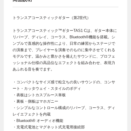
トランスアコースティックギター（第2世代）
トランスアコースティック™ギターTAS1 Cは、ギター本体に
リバーブ、ディレイ、コーラス、Bluetooth®機能を搭載。シ
ンプルで直感的な操作性により、日常の練習からステージで
の演奏まで、プレイヤーを演奏そのものに集中させてくれる
モデルです。温かみと豊かさを備えたサウンドに、プロフェ
ッショナル仕様の高品位なエフェクトを組み合わせ、表現力
あふれる音を奏でます。
・コンパクトなサイズ感で粒立ちの良いサウンドの、コンサ
ート・カッタウェイ・スタイルのボディ
・表板はシトカスプルース単板
・裏板・側板はマホガニー
・シンプルなコントロール構成のリバーブ、コーラス、ディ
レイエフェクトを内蔵
・Bluetooth® オーディオ機能
・充電式電池とマグネット式充電用接続部