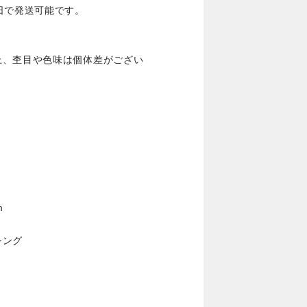
日で発送可能です。
上、杢目や色味は個体差がござい
m
シング