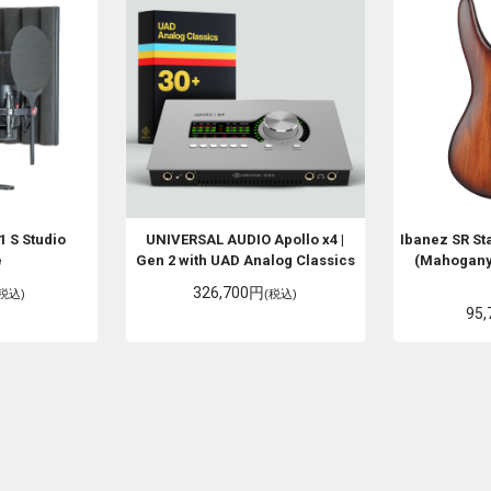
1 S Studio
UNIVERSAL AUDIO
Apollo x4 |
Ibanez
SR S
e
Gen 2 with UAD Analog Classics
(Mahogany
326,700円
(税込)
(税込)
95