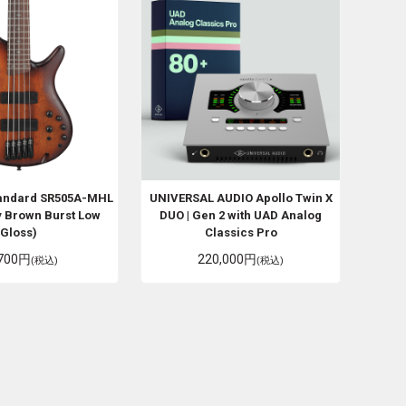
tandard SR505A-MHL
UNIVERSAL AUDIO
Apollo Twin X
 Brown Burst Low
DUO | Gen 2 with UAD Analog
Gloss)
Classics Pro
,700円
220,000円
(税込)
(税込)