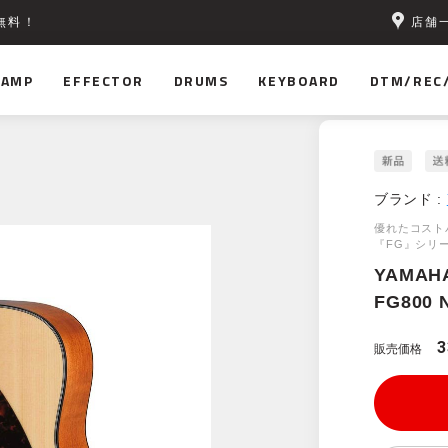
店舗
無料！
AMP
EFFECTOR
DRUMS
KEYBOARD
DTM/REC
ブランド :
優れたコスト
『FG』シリ
YAMAH
FG800 
3
販売価格