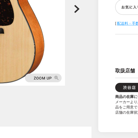
[
配送料・手
取扱店舗
商品の在庫に
メーカーより
品をご用意で
店舗の在庫状