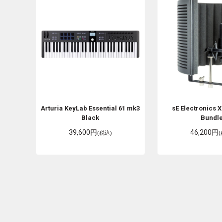
Arturia
KeyLab Essential 61 mk3
sE Electronics
X
Black
Bundl
39,600円
46,200円
(税込)