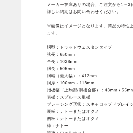
メーカー在庫ありの場合、ご注文から1～3
詳しい納期はお問い合わせください。
※画像はイメージとなります。商品の特性
ます。
胴型：トラッドウェスタンタイプ
弦長：650mm
全長：1038mm
胴長：505mm
胴幅（最大幅）：412mm
胴厚：100mm - 118mm
指板幅（上駒部/胴接合部）：43mm / 55m
表板：スプルース単板
ブレーシング形状：スキャロップドブレイ
裏板：ナトーまたはオクメ
側板：ナトーまたはオクメ
棹：ナトー
指板：ウォルナット