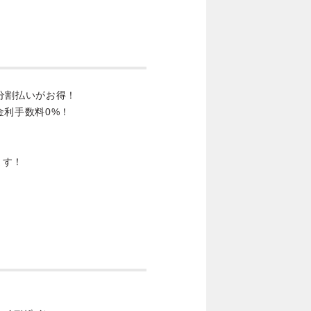
分割払いがお得！
金利手数料0%！
ます！