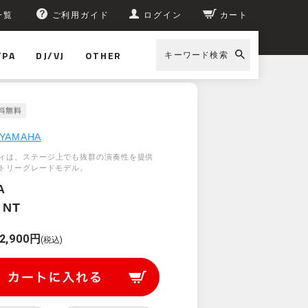
一覧
ご利用ガイド
ログイン
カート
/PA
DJ/VJ
OTHER
キーワード検索
YAMAHA
ィは、ステージ上でも抜群の演奏性を提供
ントリーグレードモデル。
A
 NT
2,900円
(税込)