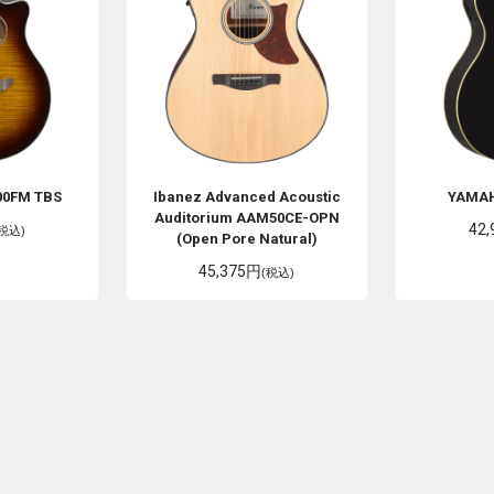
00FM TBS
Ibanez
Advanced Acoustic
YAMA
Auditorium AAM50CE-OPN
42
(税込)
(Open Pore Natural)
45,375円
(税込)