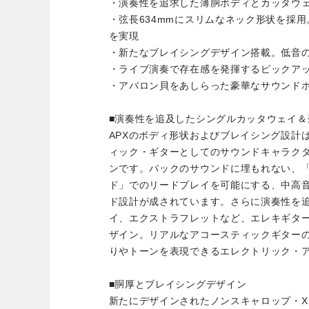
・演奏性を追求した薄胴ボディとカッタウ
・弦長634mmにスリムなネック形状を採
を実現
・新たなブレイシングデザイン搭載。低音
・ライブ演奏で存在感を発揮するピックア
・アバロン貝をあしらった豪華なサウンド
■演奏性を追及したシングルカッタウェイ＆
APXのボディ形状およびブレイシング設計
ィック・ギターとしてのサウンドキャラク
ンです。バックのサウンドに埋もれない、
ド」でのリードプレイを可能にする、中高
ド設計が成されています。さらに演奏性を
イ、エクストラフレットなど、エレキギタ
ザイン。リアルなアコースティックギター
りやトーンを表現できるエレクトリック・
■胴厚とブレイシングデザイン
新たにデザインされたノンスキャロップ・