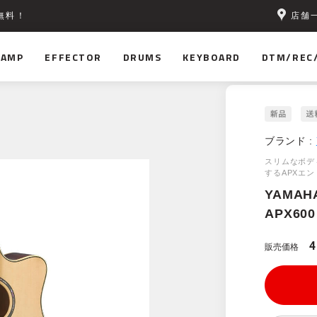
店舗
無料！
AMP
EFFECTOR
DRUMS
KEYBOARD
DTM/REC
ブランド :
スリムなボデ
するAPXエ
YAMAH
APX600
4
販売価格