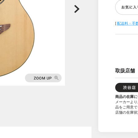
[
配送料・手
取扱店舗
商品の在庫に
メーカーより
品をご用意で
店舗の在庫状