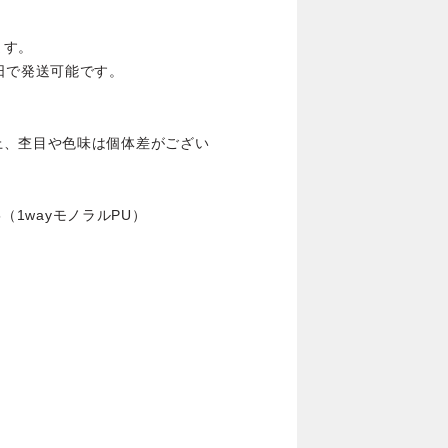
ます。
日で発送可能です。
上、杢目や色味は個体差がござい
5（1wayモノラルPU）