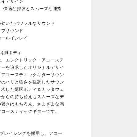
ェイデザイン
用。快適な押弦とスムーズな運指
の効いたパワフルなサウンド
ップサウンド
ホールインレイ
薄胴ボディ
は、エレクトリック・アコーステ
ターを追求したオリジナルデザイ
「アコースティックギターサウン
音のハリと強さを強調したサウン
追求した薄胴ボディ＆カッタウェ
ーからの持ち替えもスムーズなデ
の響きはもちろん、さまざまな鳴
アコースティックギターです。
Xブレイシングを採用し、アコー