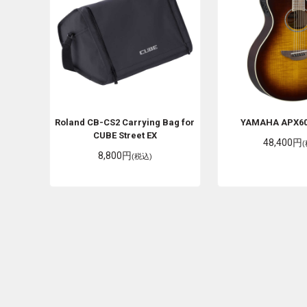
Roland
CB-CS2 Carrying Bag for
YAMAHA
APX6
CUBE Street EX
48,400円
8,800円
(税込)