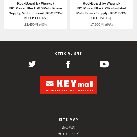
RockBoard by Warwick
RockBoard by Warwick
ISO Power Block V10 Multi Power
ISO Power Block V6+ - Isolated
Supply, Multi regional [RBO POW
Multi Power Supply [RBO POW
BLO ISO 10V2]
BLO ISO 6+]
21,450円
17,600円
(税込)
(税込)
OFFICIAL SNS
SITE MAP
会社概要
サイトマップ