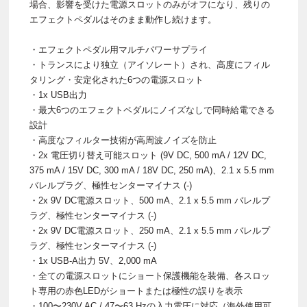
場合、影響を受けた電源スロットのみがオフになり、残りの
エフェクトペダルはそのまま動作し続けます。
・エフェクトペダル用マルチパワーサプライ
・トランスにより独立（アイソレート）され、高度にフィル
タリング・安定化された6つの電源スロット
・1x USB出力
・最大6つのエフェクトペダルにノイズなしで同時給電できる
設計
・高度なフィルター技術が高周波ノイズを防止
・2x 電圧切り替え可能スロット (9V DC, 500 mA / 12V DC,
375 mA / 15V DC, 300 mA / 18V DC, 250 mA)、2.1 x 5.5 mm
バレルプラグ、極性センターマイナス (-)
・2x 9V DC電源スロット、500 mA、2.1 x 5.5 mm バレルプ
ラグ、極性センターマイナス (-)
・2x 9V DC電源スロット、250 mA、2.1 x 5.5 mm バレルプ
ラグ、極性センターマイナス (-)
・1x USB-A出力 5V、2,000 mA
・全ての電源スロットにショート保護機能を装備、各スロッ
ト専用の赤色LEDがショートまたは極性の誤りを表示
・100〜230V AC / 47〜63 Hzの入力電圧に対応（海外使用可