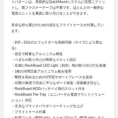
トパターンは、革新的なQuickMountシステムに完璧にフィッ
トし、面ファスナーテープは不要です。ほとんどの一般的な
電源ユニットを裏面に取り付けることができます。
安全な持ち運びのための頑丈なフライトケースが付属してい
ます。
・約9～15台のエフェクターを収納可能（サイズにより異な
る）
・頑丈で軽量なアルミニウム構造
・ペダルの取り付けが簡単なスロット設計
・右側にRockBoard LED Light（別売）用の取り付け穴を装備
・1枚の冷間圧延アルミニウム板を使用
・剛性を高めるためのU字型サポートブレースを追加
・10度の角度で完全に平らなボード表面 - 溶接継ぎ目なし
・RockBoard MODパッチベイ用のスロット付き
・RockBoard The Tray（ユニバーサル電源マウントソリュー
ション）対応
・丈夫なブラックパウダーコーティング仕上げ
・フライトケース付属
・粘着フック（幅50 mm）とループテープ（幅25 mm）およ