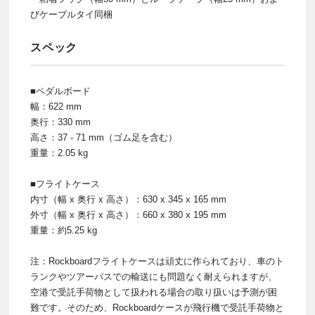
びケーブルタイ同梱
スペック
■ペダルボード
幅：622 mm
奥行：330 mm
高さ：37 - 71 mm（ゴム足を含む）
重量：2.05 kg
■フライトケース
内寸（幅 x 奥行 x 高さ）：630 x 345 x 165 mm
外寸（幅 x 奥行 x 高さ）：660 x 380 x 195 mm
重量：約5.25 kg
注：Rockboardフライトケースは頑丈に作られており、車のト
ランクやツアーバスでの輸送にも問題なく耐えられますが、
空港で受託手荷物として扱われる場合の取り扱いは予測が困
難です。そのため、Rockboardケースが飛行機で受託手荷物と