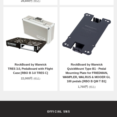
28,600円
(税込)
RockBoard by Warwick
RockBoard by Warwick
TRES 3.0, Pedalboard with Flight
QuickMount Type B1 - Pedal
Case [RBO B 3.0 TRES C]
Mounting Plate for FRIEDMAN,
WAMPLER, WALRUS & MOOER GL
22,000円
(税込)
100 pedals [RBO B QM T B1]
1,760円
(税込)
OFFICIAL SNS