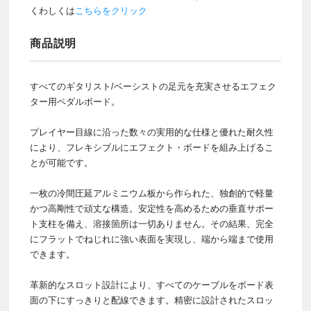
くわしくは
こちらをクリック
商品説明
すべてのギタリスト/ベーシストの足元を充実させるエフェク
ター用ペダルボード。
プレイヤー目線に沿った数々の実用的な仕様と優れた耐久性
により、フレキシブルにエフェクト・ボードを組み上げるこ
とが可能です。
一枚の冷間圧延アルミニウム板から作られた、独創的で軽量
かつ高剛性で頑丈な構造。安定性を高めるための垂直サポー
ト支柱を備え、溶接箇所は一切ありません。その結果、完全
にフラットでねじれに強い表面を実現し、端から端まで使用
できます。
革新的なスロット設計により、すべてのケーブルをボード表
面の下にすっきりと配線できます。精密に設計されたスロッ