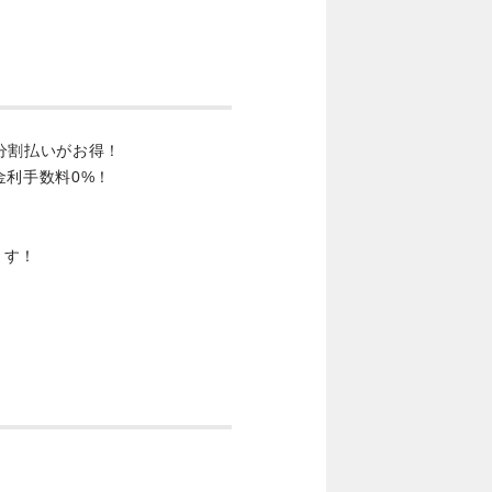
分割払いがお得！
金利手数料0%！
ます！