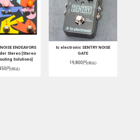
 NOISE ENDEAVORS
tc electronic
SENTRY NOISE
der Stereo [Stereo
GATE
outing Solutions]
19,800円
(税込)
,450円
(税込)