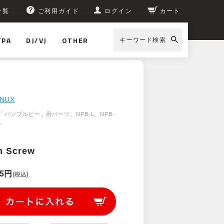
一覧
ご利用ガイド
ログイン
カート
/PA
DJ/VJ
OTHER
キーワード検索
NUX
バンブルビー」用パーツ。NPB-L、NPB-
ツ。
m Screw
55円
(税込)