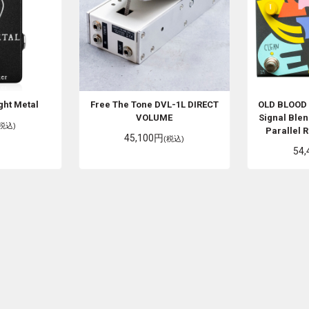
ght Metal
Free The Tone
DVL-1L DIRECT
OLD BLOOD
VOLUME
Signal Blen
(税込)
Parallel R
45,100円
(税込)
54