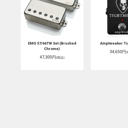
EMG
57/66TW Set (Brushed
Amptweaker
Ti
Chrome)
34,650円
47,300円
(税込)