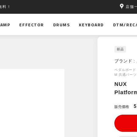
店舗
無料！
AMP
EFFECTOR
DRUMS
KEYBOARD
DTM/REC
ブランド :
ペダルボード「
M 共通パー
NUX
Platfor
販売価格