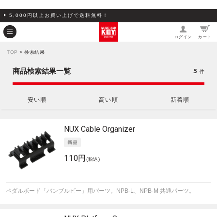
5,000円以上お買い上げで送料無料！
ログイン
カート
TOP
> 検索結果
5
商品検索結果一覧
件
安い順
高い順
新着順
NUX
Cable Organizer
110円
(税込)
ペダルボード「バンブルビー」用パーツ。NPB-L、NPB-M 共通パーツ。