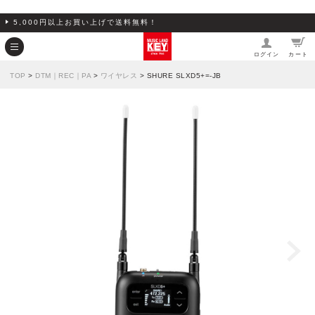
5,000円以上お買い上げで送料無料！
ログイン
カート
TOP
>
DTM｜REC｜PA
>
ワイヤレス
> SHURE SLXD5+=-JB