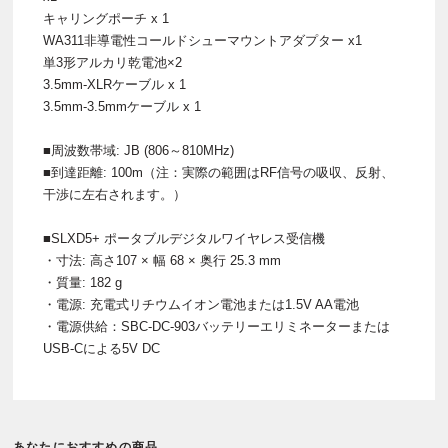
キャリングポーチ x 1
WA311非導電性コールドシューマウントアダプター x1
単3形アルカリ乾電池×2
3.5mm-XLRケーブル x 1
3.5mm-3.5mmケーブル x 1
■周波数帯域: JB (806～810MHz)
■到達距離: 100m（注：実際の範囲はRF信号の吸収、反射、
干渉に左右されます。）
■SLXD5+ ポータブルデジタルワイヤレス受信機
・寸法: 高さ107 × 幅 68 × 奥行 25.3 mm
・質量: 182 g
・電源: 充電式リチウムイオン電池または1.5V AA電池
・電源供給：SBC-DC-903バッテリーエリミネーターまたは
USB-Cによる5V DC
あなたにおすすめの商品