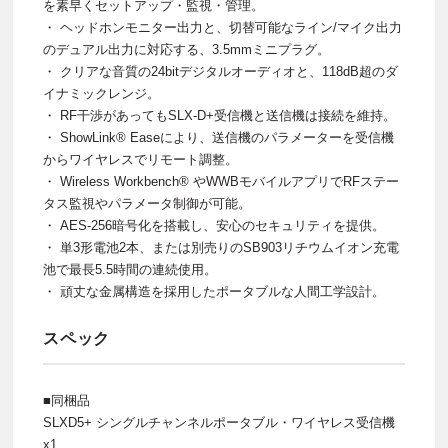
を素早くセットアップ・監視・管理。
・ ヘッドホンモニター出力と、切替可能なライン/マイク出力
のデュアル出力に対応する、3.5mmミニプラグ。
・ クリアな音質の24bitデジタルオーディオと、118dB超のダ
イナミックレンジ。
・ RF干渉があってもSLX-D+受信機と送信機は接続を維持。
・ ShowLink® Easeにより、送信機のパラメーターを受信機
からワイヤレスでリモート調整。
・ Wireless Workbench® やWWBモバイルアプリでRFステー
タス監視やパラメータ制御が可能。
・ AES-256暗号化を搭載し、安心のセキュリティを提供。
・ 単3形電池2本、または別売りのSB903リチウムイオン充電
池で最長5.5時間の連続使用。
・ 頑丈な金属構造を採用したポータブルな人間工学設計。
スペック
■同梱品
SLXD5+ シングルチャンネルポータブル・ワイヤレス受信機
x1