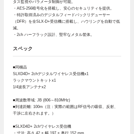
タス監視やパラメータ制御が可能。
・AES-256暗号化を搭載し、安心のセキュリティを提供。
・特許取得済みのデジタルフィードバックリデューサー
（DFR）を全SLX-D+受信機に搭載し、ハウリングを自動で低
減。
・2ch ハーフラック設計、堅牢なメタル筐体。
スペック
■同梱品
SLXD4D+ 2chデジタルワイヤレス受信機x1
ラックマウントキットx1
1/4波長アンテナx2
■周波数帯域: JB (806～810MHz)
■到達距離: 100m（注：実際の範囲はRF信号の吸収、反射、
干渉に左右されます。）
■SLXD4D+ 2chワイヤレス受信機
・寸法: 高さ 42 × 幅 197 × 奥行 152 mm