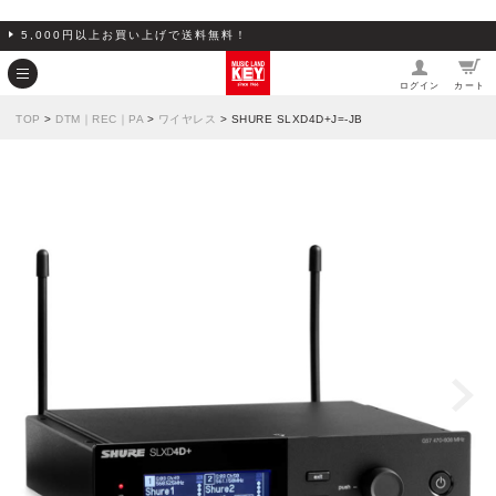
5,000円以上お買い上げで送料無料！
ログイン
カート
TOP
>
DTM｜REC｜PA
>
ワイヤレス
> SHURE SLXD4D+J=-JB