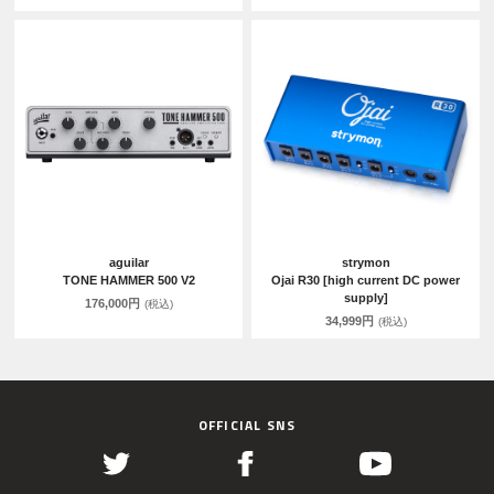
aguilar
strymon
TONE HAMMER 500 V2
Ojai R30 [high current DC power
supply]
176,000円
(税込)
34,999円
(税込)
OFFICIAL SNS