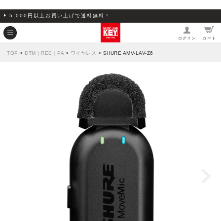
5,000円以上お買い上げで送料無料！
ログイン
カート
TOP
>
DTM｜REC｜PA
>
ワイヤレス
> SHURE AMV-LAV-Z6