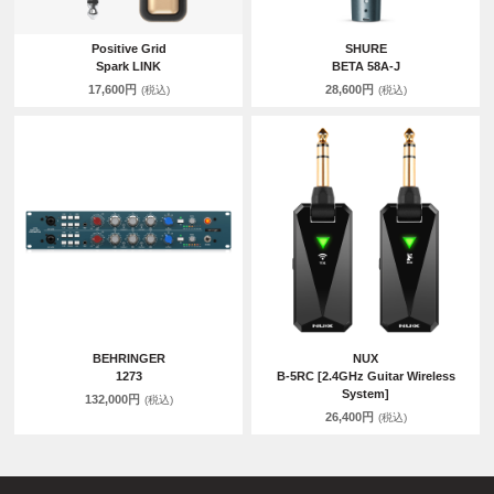
Positive Grid
SHURE
Spark LINK
BETA 58A-J
17,600円
28,600円
(税込)
(税込)
BEHRINGER
NUX
1273
B-5RC [2.4GHz Guitar Wireless
System]
132,000円
(税込)
26,400円
(税込)