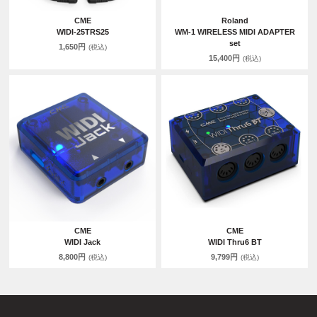
CME
Roland
WIDI-25TRS25
WM-1 WIRELESS MIDI ADAPTER
set
1,650円
(税込)
15,400円
(税込)
CME
CME
WIDI Jack
WIDI Thru6 BT
8,800円
9,799円
(税込)
(税込)