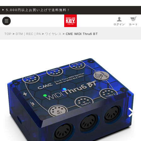
5,000円以上お買い上げで送料無料！
ログイン
カート
TOP
>
DTM｜REC｜PA
>
ワイヤレス
> CME WIDI Thru6 BT