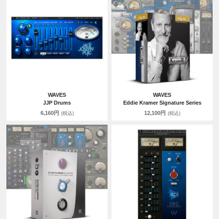
WAVES
WAVES
JJP Drums
Eddie Kramer Signature Series
6,160円
12,100円
(税込)
(税込)