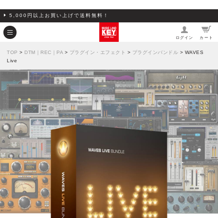
5,000円以上お買い上げで送料無料！
ログイン
カート
TOP
>
DTM｜REC｜PA
>
プラグイン・エフェクト
>
プラグインバンドル
> WAVES
Live