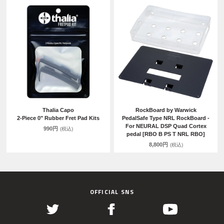
Thalia Capo
RockBoard by Warwick
2-Piece 0" Rubber Fret Pad Kits
PedalSafe Type NRL RockBoard -
For NEURAL DSP Quad Cortex
990円
(税込)
pedal [RBO B PS T NRL RBO]
8,800円
(税込)
OFFICIAL SNS