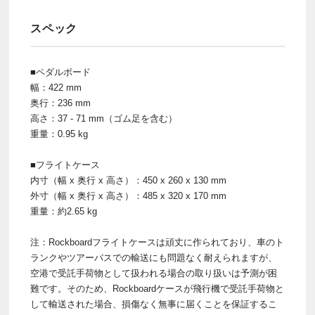
スペック
■ペダルボード
幅：422 mm
奥行：236 mm
高さ：37 - 71 mm（ゴム足を含む）
重量：0.95 kg
■フライトケース
内寸（幅 x 奥行 x 高さ）：450 x 260 x 130 mm
外寸（幅 x 奥行 x 高さ）：485 x 320 x 170 mm
重量：約2.65 kg
注：Rockboardフライトケースは頑丈に作られており、車のト
ランクやツアーバスでの輸送にも問題なく耐えられますが、
空港で受託手荷物として扱われる場合の取り扱いは予測が困
難です。そのため、Rockboardケースが飛行機で受託手荷物と
して輸送された場合、損傷なく無事に届くことを保証するこ