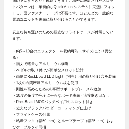
面の下にすっきりと配線できます。精密に設計されたスロッ
トパターンは、革新的なQuickMountシステムに完璧にフィッ
トし、面ファスナーテープは不要です。ほとんどの一般的な
電源ユニットを裏面に取り付けることができます。
安全な持ち運びのための頑丈なフライトケースが付属してい
ます。
・約5～10台のエフェクターを収納可能（サイズにより異な
る）
・頑丈で軽量なアルミニウム構造
・ペダルの取り付けが簡単なスロット設計
・両側にRockBoard LED Light（別売）用の取り付け穴を装備
・1枚の冷間圧延アルミニウム板を使用
・剛性を高めるためのU字型サポートブレースを追加
・10度の角度で完全に平らなボード表面 - 溶接継ぎ目なし
・RockBoard MODパッチベイ用のスロット付き
・丈夫なブラックパウダーコーティング仕上げ
・フライトケース付属
・粘着フック（幅50 mm）とループテープ（幅25 mm）およ
びケーブルタイ同梱