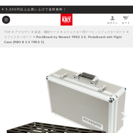
5,000円以上お買い上げで送料無料！
ログイン
カート
TOP
>
アクセサリ
>
楽器・機材ケース
>
エフェクター用ケース｜エフェクターボード
>
エフェクターボード
> RockBoard by Warwick TRES 3.0, Pedalboard with Flight
Case [RBO B 3.0 TRES C]