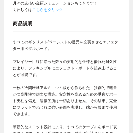
月々の支払い金額シミュレーションもできます！
くわしくは
こちらをクリック
商品説明
すべてのギタリスト/ベーシストの足元を充実させるエフェク
ター用ペダルボード。
プレイヤー目線に沿った数々の実用的な仕様と優れた耐久性
により、フレキシブルにエフェクト・ボードを組み上げるこ
とが可能です。
一枚の冷間圧延アルミニウム板から作られた、独創的で軽量
かつ高剛性で頑丈な構造。安定性を高めるための垂直サポー
ト支柱を備え、溶接箇所は一切ありません。その結果、完全
にフラットでねじれに強い表面を実現し、端から端まで使用
できます。
革新的なスロット設計により、すべてのケーブルをボード表