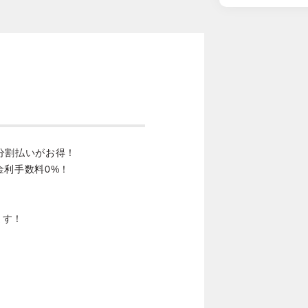
分割払いがお得！
金利手数料0%！
ます！