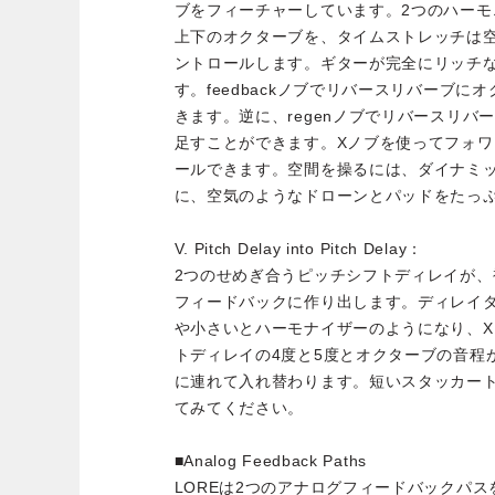
ブをフィーチャーしています。2つのハー
上下のオクターブを、タイムストレッチは
ントロールします。ギターが完全にリッチ
す。feedbackノブでリバースリバーブ
きます。逆に、regenノブでリバースリバ
足すことができます。Xノブを使ってフォ
ールできます。空間を操るには、ダイナミ
に、空気のようなドローンとパッドをたっ
V. Pitch Delay into Pitch Delay：
2つのせめぎ合うピッチシフトディレイが
フィードバックに作り出します。ディレイ
や小さいとハーモナイザーのようになり、
トディレイの4度と5度とオクターブの音程
に連れて入れ替わります。短いスタッカー
てみてください。
■Analog Feedback Paths
LOREは2つのアナログフィードバックパ