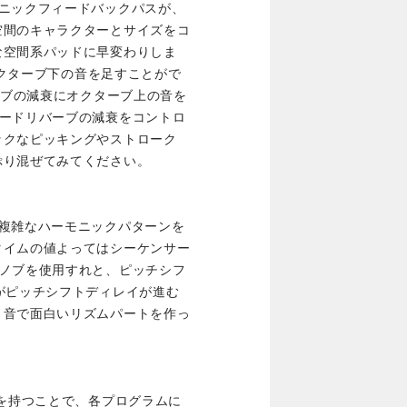
モニックフィードバックパスが、
空間のキャラクターとサイズをコ
な空間系パッドに早変わりしま
にオクターブ下の音を足すことがで
ーブの減衰にオクターブ上の音を
ワードリバーブの減衰をコントロ
ックなピッキングやストローク
ぷり混ぜてみてください。
、複雑なハーモニックパターンを
タイムの値よってはシーケンサー
Xノブを使用すれと、ピッチシフ
がピッチシフトディレイが進む
ト音で面白いリズムパートを作っ
スを持つことで、各プログラムに