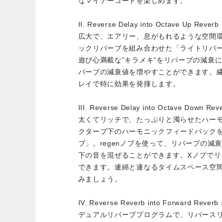
なマイナーコードを楽しめます。
II. Reverse Delay into Octave Up Rever
広大で、エアリー、息がもれるような空間
ックリバーブを組み合わせた「ライトリバーブ
遊び心満載な”キラメキ”をリバーブの減衰
バーブの減衰値を増やすことができます。
レイで特に効果を発揮します。
III. Reverse Delay into Octave Down Re
太くてリッチで、たっぷりと濁らせたハー
クターブ下のハーモニックフィードバック
ブ」。regenノブを使って、リバーブの減
下の音を混ぜることができます。Xノブで
できます。連綿と連なるタイムスペース空
みましょう。
IV. Reverse Reverb into Forward Rever
デュアルリバーブプログラムで、リバース