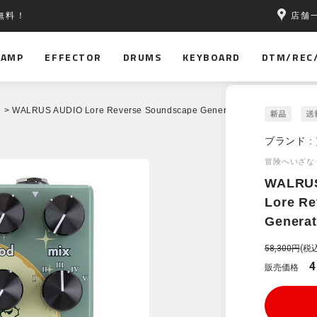
店舗
無料！
AMP
EFFECTOR
DRUMS
KEYBOARD
DTM/REC
> WALRUS AUDIO Lore Reverse Soundscape Generator [WAL-LORE]
ブランド :
冒険へいざな
WALRU
Lore R
Genera
58,300円
(税込
4
販売価格