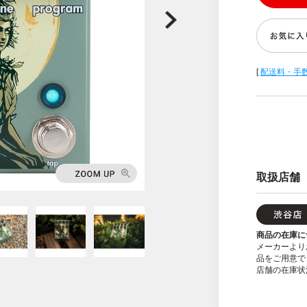
[
配送料・手
取扱店舗
商品の在庫に
メーカーより
品をご用意で
店舗の在庫状