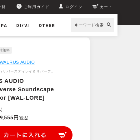
一覧
ご利用ガイド
ログイン
カート
/PA
DJ/VJ
OTHER
キーワード検索
WALRUS AUDIO
うリバースディレイ＆リバーブ。
S AUDIO
everse Soundscape
tor [WAL-LORE]
)
9,555円
(税込)