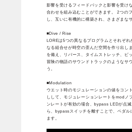
影響を受けるフィードバックと影響を受け
合わせを組み込むことができます。 2つの
し、互いに有機的に構築され、さまざまな
■Dive / Rise
LOREは5つの異なるプログラムとそれぞ
なる組合せが時空の歪んだ空間を作り出しま
を備え、リバース、タイムストレッチ、ピ
冒険の物語のサウンドトラックのようなサ
う。
■Modulation
ウエット時のモジュレーションの値をコントロ
しして、モジュレーションレートをmodノ
ンレートが有効の場合、bypass LEDが
ら、bypassスイッチを離すことで、ペダ
ます。