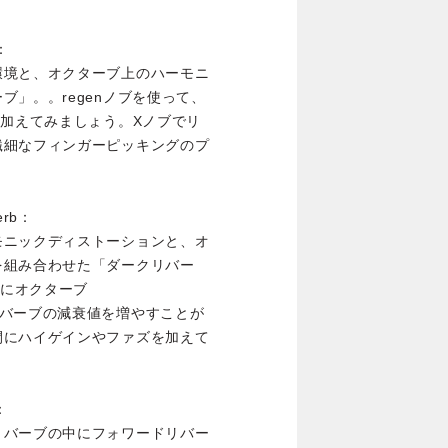
b：
環境と、オクターブ上のハーモニ
」。。regenノブを使って、
に加えてみましょう。Xノブでリ
繊細なフィンガーピッキングのプ
verb：
モニックディストーションと、オ
を組み合わせた「ダークリバー
衰にオクターブ
リバーブの減衰値を増やすことが
間にハイゲインやファズを加えて
b：
リバーブの中にフォワードリバー