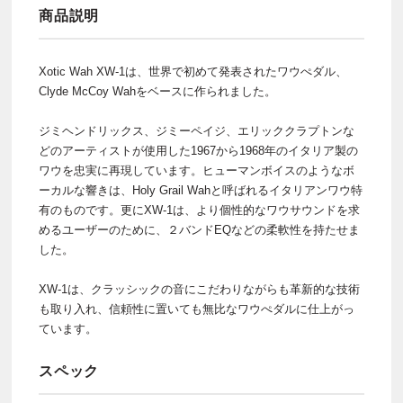
商品説明
Xotic Wah XW-1は、世界で初めて発表されたワウぺダル、
Clyde McCoy Wahをベースに作られました。
ジミヘンドリックス、ジミーペイジ、エリッククラプトンな
どのアーティストが使用した1967から1968年のイタリア製の
ワウを忠実に再現しています。ヒューマンボイスのようなボ
ーカルな響きは、Holy Grail Wahと呼ばれるイタリアンワウ特
有のものです。更にXW-1は、より個性的なワウサウンドを求
めるユーザーのために、２バンドEQなどの柔軟性を持たせま
した。
XW-1は、クラッシックの音にこだわりながらも革新的な技術
も取り入れ、信頼性に置いても無比なワウぺダルに仕上がっ
ています。
スペック