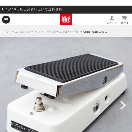
5,000円以上お買い上げで送料無料！
ログイン
カート
TOP
>
エフェクター
>
ワウ｜ボリューム｜EXペダル
> Xotic Wah XW-1