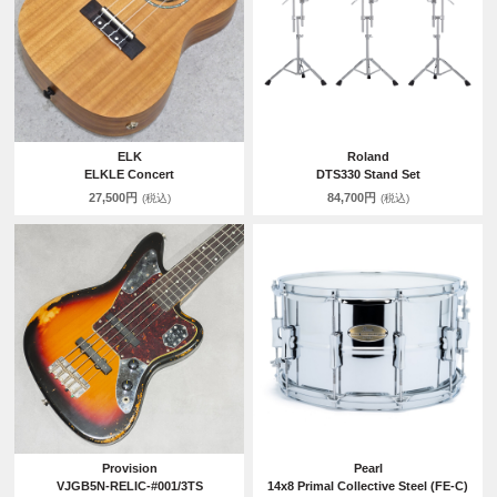
ELK
Roland
ELKLE Concert
DTS330 Stand Set
27,500円
84,700円
(税込)
(税込)
Provision
Pearl
VJGB5N-RELIC-#001/3TS
14x8 Primal Collective Steel (FE-C)