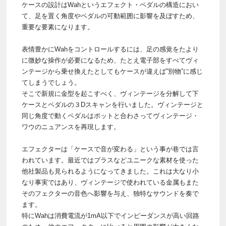
ケースの設計はWahというエフェクト・ペダルの構造におい
て、足を置く角度やペダルの可動範囲に影響を及ぼすため、
重要な要素になります。
表情豊かにWahをコントロールするには、足の感覚をたより
に微妙な操作が必要になるため、たとえ電子部をすべてヴィ
ンテージから乗せ換えたとしてもケースが違えば”別物”に感じ
てしまうでしょう。
そこで新規に金型を起こすべく、ヴィンテージを分解して下
ケースとペダルの３Dスキャンを行いました。ヴィンテージと
同じ角度で動くペダルはポットと合わさってヴィンテージ・
ワウのニュアンスを再現します。
エフェクターは「ケースで音が変わる」という事が巷では言
われています。最近ではブラスなどユニークな素材を使った
他社製品も見られるようになってきました。これは大なり小
なり事実ではあり、ヴィンテージで使われている金属もまた
そのフェクターの音色へ影響を与え、独特なサウンドを奏で
ます。
特にWahは消費電流が1mA以下でインピーダンスが高い回路