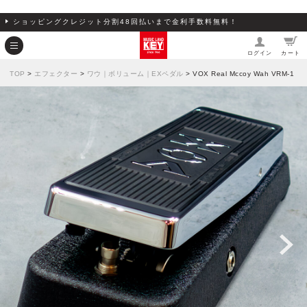
ショッピングクレジット分割48回払いまで金利手数料無料！
ログイン
カート
TOP
>
エフェクター
>
ワウ｜ボリューム｜EXペダル
> VOX Real Mccoy Wah VRM-1