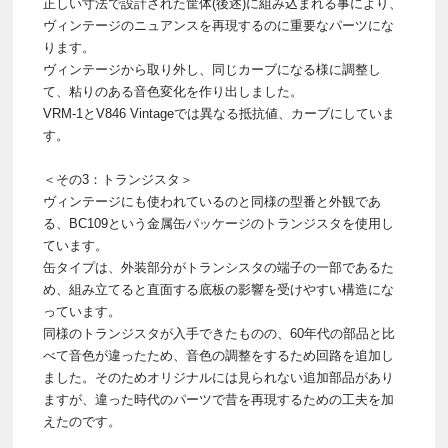
正しい寸法で設計された筐体(後述)に組み込まれる事により、
ヴィンテージのニュアンスを再現するのに重要なパーツにな
ります。
ヴィンテージから取り外し、同じカーブになる様に調整し
て、粘りのある音色変化を作り出しました。
VRM-1とV846 Vintageでは異なる抵抗値、カーブにしていま
す。
＜その3：トランジスタ＞
ヴィンテージにも使われているのと同様の型番と外観であ
る、BC109という金属缶パッケージのトランジスタを使用し
ています。
缶タイプは、外装部分がトランシスタの端子の一部であるた
め、組み立てると直面する底板の影響を受けやすい構造にな
っています。
同様のトランジスタが入手できたものの、60年代の部品と比
べて音色が違ったため、音色の調整をするため回路を追加し
ました。そのためオリジナルには見られない追加部品があり
ますが、違った時代のパーツで昔を再現するための工夫を加
えたのです。