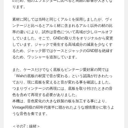
のため、他のエフェクターに比べると周囲の影響が大きくな
ります。
素材に関しては当時と同じくアルミを採用しましたが、ヴィ
ンテージと比べるとアルミ材に含まれるアルミ以外の材の比
率の違いにより、試作は音色について高域が少しロールオフ
していました。そこで、GNDの取り方をオリジナルから変更
しています。ジャックで発生する高域成分の減衰を少なくす
るため、ジャック部ではケースとジャックのGND部を絶縁す
るため、ワッシャーを追加しています。
また、ケースだけでなく底板もビンテージ愛好家の間では
「Wahの底板の材質で音が変わる」という認識が行きわたっ
ており、現に底板を変えると音が変わる事を確認しました。
つまりヴィンテージの再現には、底板を取り付けたときの音
色を含めて再現する必要がありました。
本機は、音色変化の大きな鉄製の板を加工する事により、
Vintage同様の60年代後半に聴かれたような感情豊かに歌うよ
うな音色を奏でます。
＜その7：線材＞