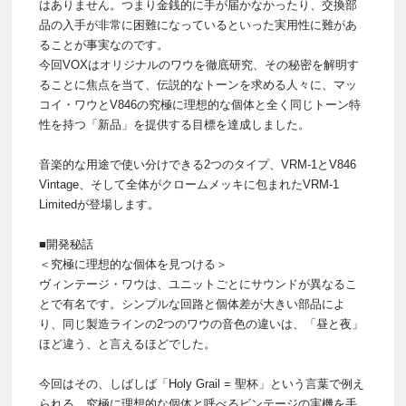
はありません。つまり金銭的に手が届かなかったり、交換部
品の入手が非常に困難になっているといった実用性に難があ
ることが事実なのです。
今回VOXはオリジナルのワウを徹底研究、その秘密を解明す
ることに焦点を当て、伝説的なトーンを求める人々に、マッ
コイ・ワウとV846の究極に理想的な個体と全く同じトーン特
性を持つ「新品」を提供する目標を達成しました。
音楽的な用途で使い分けできる2つのタイプ、VRM-1とV846
Vintage、そして全体がクロームメッキに包まれたVRM-1
Limitedが登場します。
■開発秘話
＜究極に理想的な個体を見つける＞
ヴィンテージ・ワウは、ユニットごとにサウンドが異なるこ
とで有名です。シンプルな回路と個体差が大きい部品によ
り、同じ製造ラインの2つのワウの音色の違いは、「昼と夜」
ほど違う、と言えるほどでした。
今回はその、しばしば「Holy Grail = 聖杯」という言葉で例え
られる、究極に理想的な個体と呼べるビンテージの実機を手