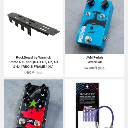
RockBoard by Warwick
JAM Pedals
Frame 4 XL for QUAD 4.1, 4.2, 4.3
WaterFall
& 4.4 [RBO B FRAME 4 XL]
54,780円
(税込)
4,400円
(税込)