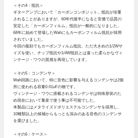
＜その4：抵抗＞
ギターアンプにおいて「カーボンコンポジット」抵抗が珍重
されることがありますが、60年代後半になると安価で品質の
安定した「カーボンフィルム」抵抗が一般的になりました。
68年に始めて登場したWahにもカーボンフィルム抵抗が採用
されていました。
今回の復刻でもカーボンフィルム抵抗、ただ大きめの1/2Wサ
イズを使い、チップ抵抗や1/4W抵抗とは違った柔らかなヴィ
ンテージ・ワウの質感を再現しています。
＜その5：コンデンサ＞
Wah回路において、特に音色に影響を与えるコンデンサは2個
所に使われる容量0.01uFの物です。
ヴィンテージ・ワウに搭載されるコンデンサは特殊形状のた
め現在において量産で使う事は不可能でした。
本製品にはメタライズドポリエステルコンデンサを採用し、
10種類以上の候補からもっとも深みのある音色のコンデンサ
を選びました。
＜その6：ケース＞