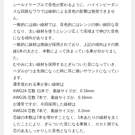
シールドケーブルで音色が変わるように、ハイインピーダン
スな回路なワウでは線材による音色の影響は無視できませ
ん。
一般的には細い線材では、音色的にはレンジの狭い細目な音
となり、太い線材を使うとレンジ広くて高域まで伸びた音色
になる傾向があります。
一般的に線材は撚線が採用されており、上記の傾向はその撚
線1本の太さと、本数によって決まっている事が分かりまし
た。
むやみに太い線材を採用するとぎらついた音になっていき、
ペダルがつま先側になった時に耳に痛いサウンドになってい
ます。
通常使われる事が多い線材は
AWG24 芯数 11本で、素線サイズが、0.16mm
AWG26 芯数 7本で、素線サイズが、0.16mm
が通常ですが、今回採用した線材は
AWG24 芯数 7本で、素線サイズが、0.2mm
芯線の本数は7本を増やすことなく、1本あたりの線材を太く
したことにより、ぎらついた音になる事無く、カカト側でも
芯のあるしっかりした音色となりました。