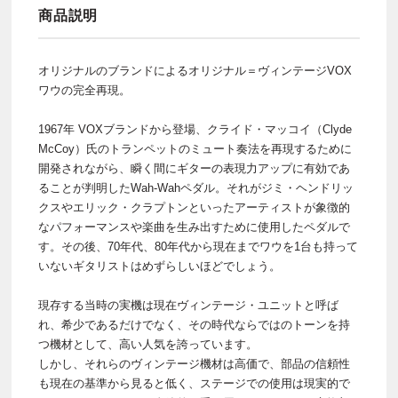
商品説明
オリジナルのブランドによるオリジナル＝ヴィンテージVOX
ワウの完全再現。
1967年 VOXブランドから登場、クライド・マッコイ（Clyde
McCoy）氏のトランペットのミュート奏法を再現するために
開発されながら、瞬く間にギターの表現力アップに有効であ
ることが判明したWah-Wahペダル。それがジミ・ヘンドリッ
クスやエリック・クラプトンといったアーティストが象徴的
なパフォーマンスや楽曲を生み出すために使用したペダルで
す。その後、70年代、80年代から現在までワウを1台も持って
いないギタリストはめずらしいほどでしょう。
現存する当時の実機は現在ヴィンテージ・ユニットと呼ば
れ、希少であるだけでなく、その時代ならではのトーンを持
つ機材として、高い人気を誇っています。
しかし、それらのヴィンテージ機材は高価で、部品の信頼性
も現在の基準から見ると低く、ステージでの使用は現実的で