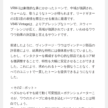
VRM-1は象徴的な鼻にかかったトーンで、中域が強調され、
ウォームな、歌うようなトーンが得られます。リードギター
の1音1音の表情を際立たせる奏法に最適です。
V846 Vintageは、よりアグレッシブなトーンで、スウィー
プ・レンジが広く、高域が強調されています。いわゆるワウ
ワウ効果の決定版と言えるサウンドです。
前述したように、ヴィンテージ・ワウはヴィンテージ部品の
許容差により、結果的な特性には個体差が生じていました。
しかし、インタクターを構成する中心的な部品であるコア材
を微調整することで、特性を大幅に安定させることができま
した。これにより、求められるトーンを損なうことなく、す
べてのユニットで一貫したトーンを提供できるようになりま
した。
＜その2：ポット＞
ペダルからギヤを経て動く可変抵抗＝ポテンショメーターこ
そが、ワウのスイープに命を吹き込むパーツであることは明
白でしょう。