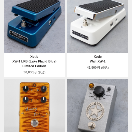
Xotic
Xotic
XW-1 LPB (Lake Placid Blue)
Wah XW-1
Limited Edition
41,800円
(税込)
30,800円
(税込)