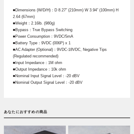
■Dimensions (W/D/H)：D 8.27” (210mm) W 3.94” (100mm) H
2.64 (67mm)
■Weight：2.16lb. (980g)
■Bypass：True Bypass Switching
■Power Consumption：9VDC/5mA
■Battery Type：9VDC (006P) x 1
■AC Adapter (Optional)：9VDC-18VDC, Negative Tips
(Regulated recommended)
■Input Impedance：1M ohm
■Output Impedance：10k ohm
■Nominal Input Signal Level：-20 dBV
■Nominal Output Signal Level：-20 dBV
あなたにおすすめの商品