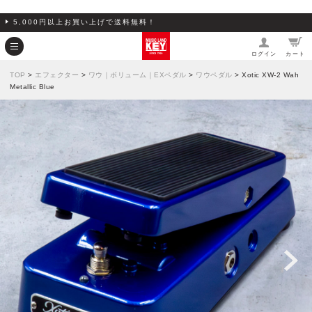
5,000円以上お買い上げで送料無料！
ログイン
カート
TOP
>
エフェクター
>
ワウ｜ボリューム｜EXペダル
>
ワウペダル
> Xotic XW-2 Wah
Metallic Blue