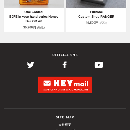
One Control
Fulltone
BJFE in your hand series Honey
Custom Shop RANGER
Bee OD 4K
49,500円
(税込)
35,200円
(税込)
OFFICIAL SNS
SITE MAP
会社概要