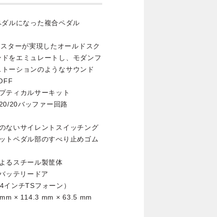
のペダルになった複合ペダル
トランジスターが実現したオールドスク
ンドをエミュレートし、モダンフ
ストーションのようなサウンド
OFF
プティカルサーキット
0/20バッファー回路
ズのないサイレントスイッチング
フットペダル部のすべり止めゴム
よるスチール製筐体
なバッテリードア
/4インチTSフォーン）
114.3 mm × 63.5 mm