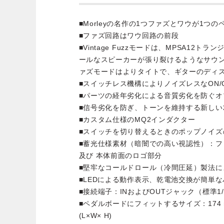
■Morleyの名作の1つファズとワウが1つ
■ファズ回路はワウ回路の前段
■Vintage Fuzzモードは、MPSA12
ールなスピーカーが張り裂けるようなサウ
ァズモードはよりタイトで、ギターのディ
■スイッチレス機構によりノイズレスなON/
■パーツの経年劣化による音質劣化を防ぐオ
■信号劣化を防ぎ、トーンを維持する新しい2
■カスタム仕様のMQ2インダクター
■スイッチを切り替えるときのポップノイ
■蓄光仕様素材（暗闇での高い視認性）：
及び 本体前面のロゴ部分
■堅牢なコールドロール（冷間圧延）製法に
■LEDによる動作表示、乾電池交換が簡単
■接続端子：INおよびOUTジャック（標準1
■ペダルボードにフィットするサイズ：174 mm × 
(L×W× H)