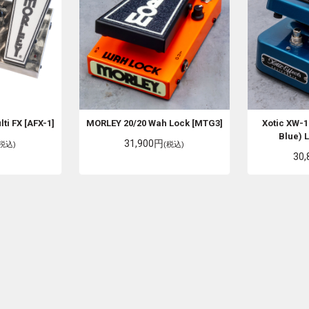
ti FX [AFX-1]
MORLEY
20/20 Wah Lock [MTG3]
Xotic
XW-1
Blue) L
31,900円
(税込)
(税込)
30