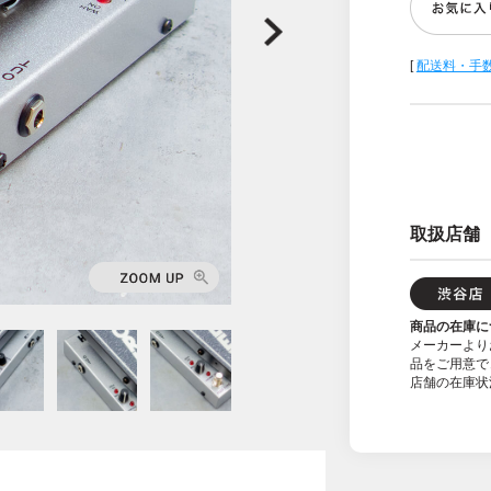
[
配送料・手
取扱店舗
商品の在庫に
メーカーより
品をご用意で
店舗の在庫状