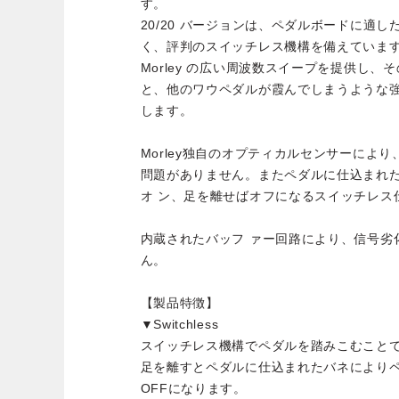
す。
20/20 バージョンは、ペダルボードに適
く、評判のスイッチレス機構を備えていま
Morley の広い周波数スイープを提供し
と、他のワウペダルが霞んでしまうような
します。
Morley独自のオプティカルセンサーによ
問題がありません。またペダルに仕込まれ
オ ン、足を離せばオフになるスイッチレス
内蔵されたバッフ ァー回路により、信号劣
ん。
【製品特徴】
▼Switchless
スイッチレス機構でペダルを踏みこむことで
足を離すとペダルに仕込まれたバネにより
OFFになります。