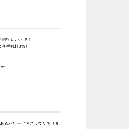
分割払いがお得！
金利手数料0%！
ます！
 つであるパワーファズワウがありま