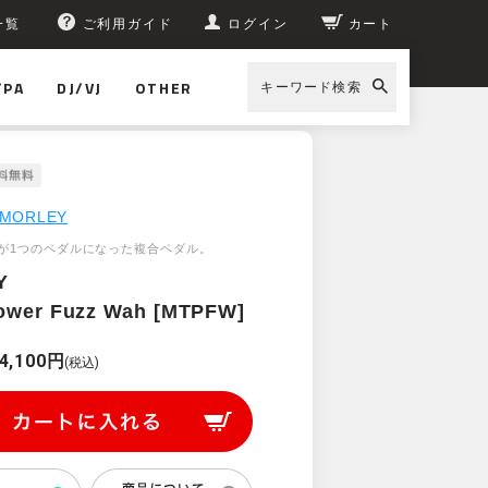
一覧
ご利用ガイド
ログイン
カート
/PA
DJ/VJ
OTHER
キーワード検索
MORLEY
が1つのペダルになった複合ペダル。
Y
Power Fuzz Wah [MTPFW]
4,100円
(税込)