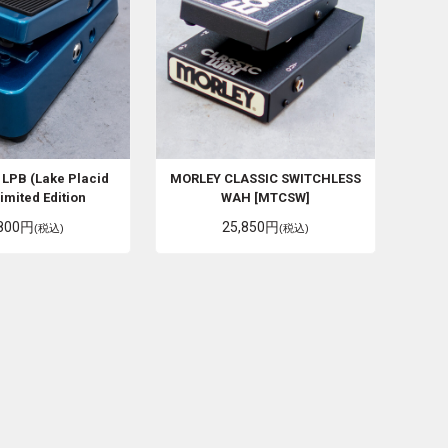
 LPB (Lake Placid
MORLEY
CLASSIC SWITCHLESS
imited Edition
WAH [MTCSW]
,800円
25,850円
(税込)
(税込)