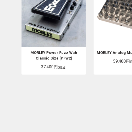
MORLEY
Power Fuzz Wah
MORLEY
Analog Mul
Classic Size [PFW2]
59,400円
37,400円
(税込)