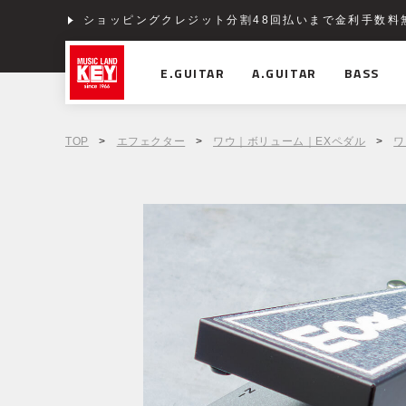
ショッピングクレジット分割48回払いまで金利手数料
E.GUITAR
A.GUITAR
BASS
TOP
>
エフェクター
>
ワウ｜ボリューム｜EXペダル
>
ワ