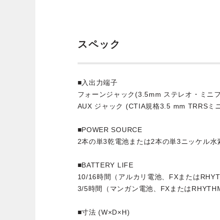
スペック
■入出力端子
フォーンジャック(3.5mm ステレオ・ミニ
AUX ジャック (CTIA規格3.5 mm TRR
■POWER SOURCE
2本の単3乾電池または2本の単3ニッケル水
■BATTERY LIFE
10/16時間（アルカリ電池、FXまたはRHY
3/5時間（マンガン電池、FXまたはRHYTH
■寸法 (W×D×H)