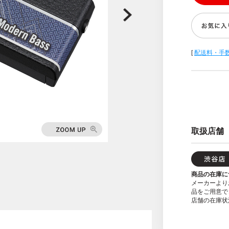
[
配送料・手
取扱店舗
商品の在庫に
メーカーより
品をご用意で
店舗の在庫状