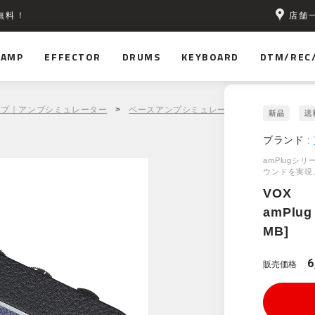
店舗
無料！
AMP
EFFECTOR
DRUMS
KEYBOARD
DTM/REC
ンプ｜アンプシミュレーター
>
ベースアンプシミュレーター
> VOX amPlug 
ブランド :
amPlug
ウンドを実現
VOX
amPlug 
MB]
6
販売価格