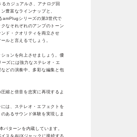
できるカジュアルさ、アナログ回
ョン豊富なラインナップと、
amPlugシリーズの第3世代で
ックなそれぞれのアンプのトーン
ウンド・クオリティを両立させ
ツールと言えるでしょう。
ッションを向上させましょう。優
シリーズには強力なステレオ・エ
習などの演奏中、多彩な編集と包
の圧縮と倍音を忠実に再現するよ
ンには、ステレオ・エフェクトを
りのあるサウンド体験を実現しま
基本パターンを内蔵しています。
イスをAUXジャックに接続する