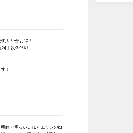
分割払いがお得！
金利手数料0%！
ます！
明瞭で明るいCH1とエッジの効