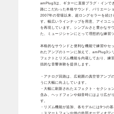
amPlug3は、ギターに直接プラグ・イン
路にこだわった本格サウンド、バリエーシ
2007年の登場以来、超ロングセラーを続ける
す。幅広いラインナップを用意、アイコニ
を再現しています。シンプルさと豊かなサ
た、ミュージシャンにとって理想的な練習
本格的なサウンドと便利な機能で練習やセ
れたアンプのトーンに加えて、amPlug3
フェクトとリズム機能を内蔵しており、練
括的な音響体験を提供します。
・アナログ回路は、広範囲の真空管アンプ
うに大幅に向上しています。
・大幅に刷新されたエフェクト・セクショ
含み、ヘッドフォンや録音時にはより広が
す。
・リズム機能が追加、各モデルには9つの
・スマートフォンや他の外部オーディオデバ