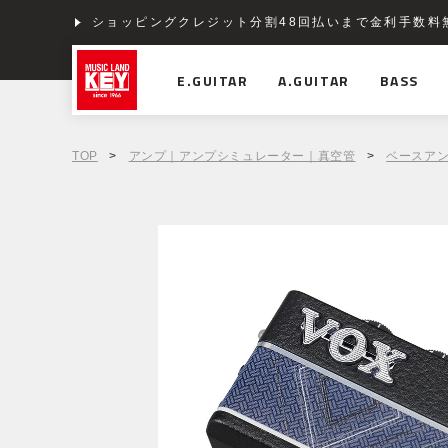
ショッピングクレジット分割48回払いまで金利手数料
E.GUITAR
A.GUITAR
BASS
TOP
>
アンプ｜アンプシミュレーター｜真空管
>
ベースア