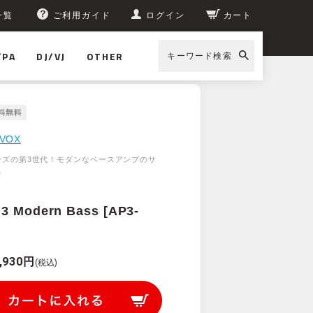
一覧
ご利用ガイド
ログイン
カート
/PA
DJ/VJ
OTHER
キーワード検索
3 Modern Bass [AP3-MB]
VOX
シリーズの第3世代！モダンなベースアンプのサ
。
3 Modern Bass [AP3-
,930円
(税込)