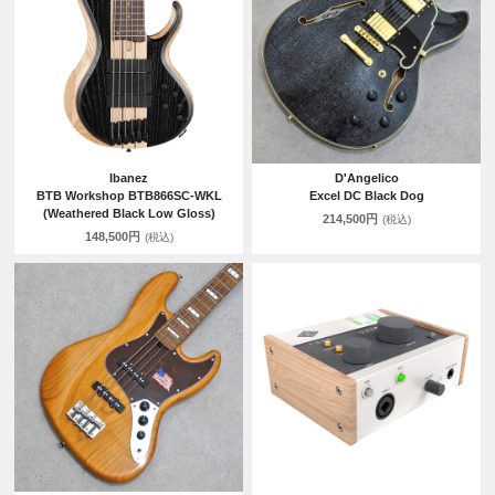
Ibanez
D'Angelico
BTB Workshop BTB866SC-WKL
Excel DC Black Dog
(Weathered Black Low Gloss)
214,500円
(税込)
148,500円
(税込)