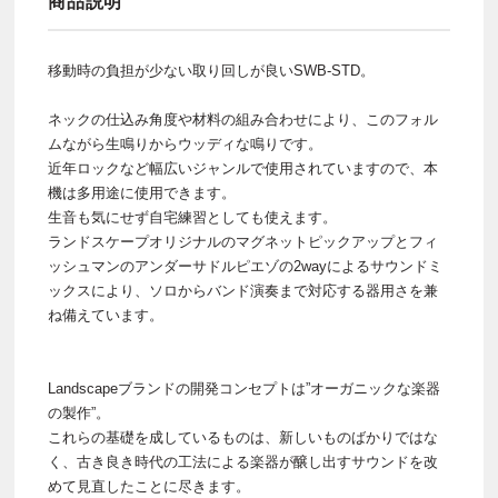
商品説明
移動時の負担が少ない取り回しが良いSWB-STD。
ネックの仕込み角度や材料の組み合わせにより、このフォル
ムながら生鳴りからウッディな鳴りです。
近年ロックなど幅広いジャンルで使用されていますので、本
機は多用途に使用できます。
生音も気にせず自宅練習としても使えます。
ランドスケープオリジナルのマグネットピックアップとフィ
ッシュマンのアンダーサドルピエゾの2wayによるサウンドミ
ックスにより、ソロからバンド演奏まで対応する器用さを兼
ね備えています。
Landscapeブランドの開発コンセプトは”オーガニックな楽器
の製作”。
これらの基礎を成しているものは、新しいものばかりではな
く、古き良き時代の工法による楽器が醸し出すサウンドを改
めて見直したことに尽きます。