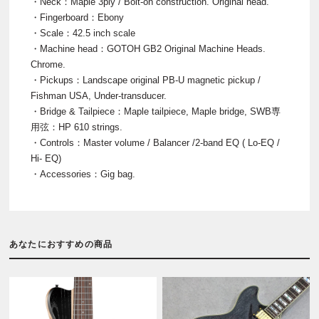
・Neck：Maple 3ply / Bolt-on construction. Original head.
・Fingerboard：Ebony
・Scale：42.5 inch scale
・Machine head：GOTOH GB2 Original Machine Heads.
Chrome.
・Pickups：Landscape original PB-U magnetic pickup /
Fishman USA, Under-transducer.
・Bridge & Tailpiece：Maple tailpiece, Maple bridge, SWB専
用弦：HP 610 strings.
・Controls：Master volume / Balancer /2-band EQ ( Lo-EQ /
Hi- EQ)
・Accessories：Gig bag.
あなたにおすすめの商品