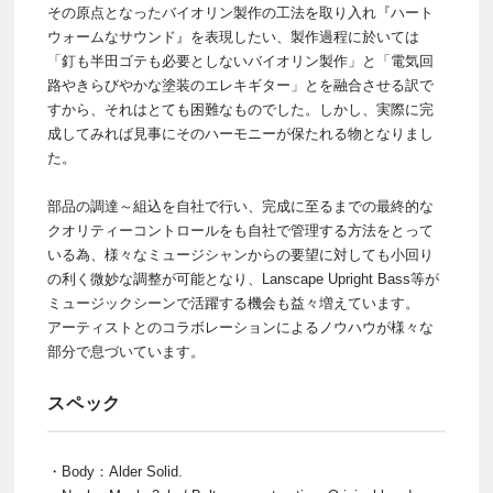
その原点となったバイオリン製作の工法を取り入れ『ハート
ウォームなサウンド』を表現したい、製作過程に於いては
「釘も半田ゴテも必要としないバイオリン製作」と「電気回
路やきらびやかな塗装のエレキギター」とを融合させる訳で
すから、それはとても困難なものでした。しかし、実際に完
成してみれば見事にそのハーモニーが保たれる物となりまし
た。
部品の調達～組込を自社で行い、完成に至るまでの最終的な
クオリティーコントロールをも自社で管理する方法をとって
いる為、様々なミュージシャンからの要望に対しても小回り
の利く微妙な調整が可能となり、Lanscape Upright Bass等が
ミュージックシーンで活躍する機会も益々増えています。
アーティストとのコラボレーションによるノウハウが様々な
部分で息づいています。
スペック
・Body：Alder Solid.