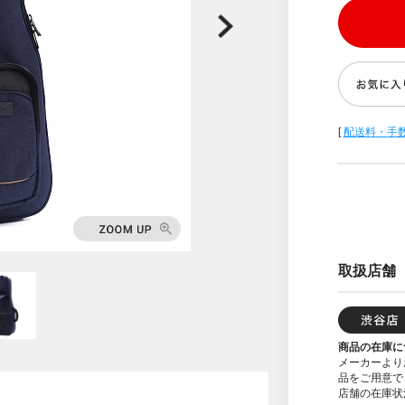
[
配送料・手
取扱店舗
商品の在庫に
メーカーより
品をご用意で
店舗の在庫状