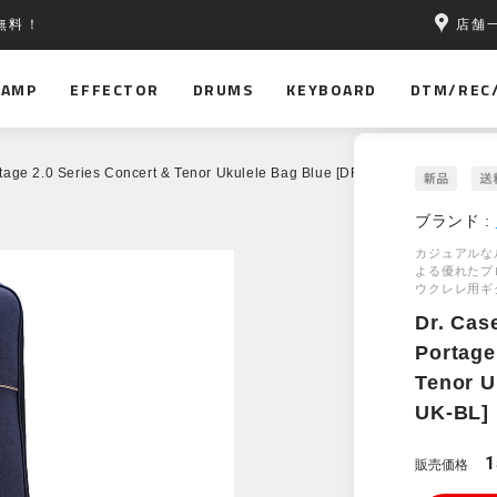
店舗
無料！
AMP
EFFECTOR
DRUMS
KEYBOARD
DTM/REC
tage 2.0 Series Concert & Tenor Ukulele Bag Blue [DRP-UK-BL]
ブランド :
カジュアルな
よる優れたプ
ウクレレ用ギ
Dr. Cas
Portage
Tenor U
UK-BL]
1
販売価格