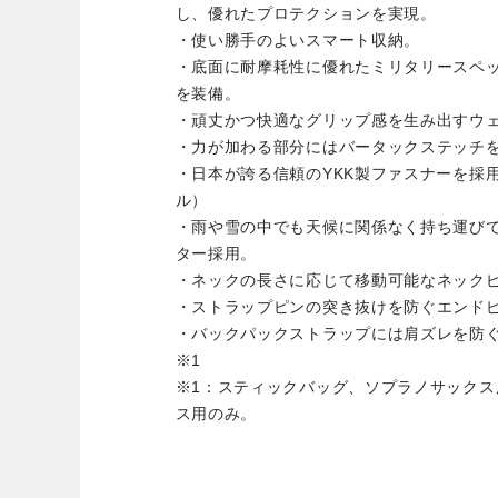
し、優れたプロテクションを実現。
・使い勝手のよいスマート収納。
・底面に耐摩耗性に優れたミリタリースペ
を装備。
・頑丈かつ快適なグリップ感を生み出すウェ
・力が加わる部分にはバータックステッチ
・日本が誇る信頼のYKK製ファスナーを採
ル）
・雨や雪の中でも天候に関係なく持ち運びで
ター採用。
・ネックの長さに応じて移動可能なネックピ
・ストラップピンの突き抜けを防ぐエンドピ
・バックパックストラップには肩ズレを防
※1
※1：スティックバッグ、ソプラノサックス
ス用のみ。