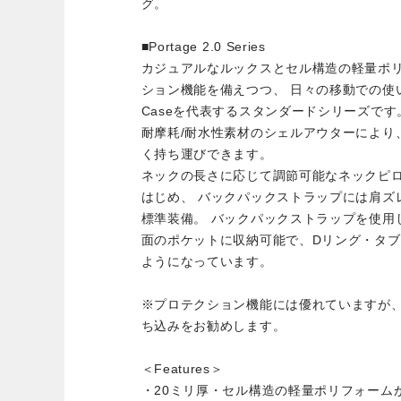
グ。
■Portage 2.0 Series
カジュアルなルックスとセル構造の軽量ポリ
ション機能を備えつつ、 日々の移動での使い
Caseを代表するスタンダードシリーズです
耐摩耗/耐水性素材のシェルアウターにより
く持ち運びできます。
ネックの長さに応じて調節可能なネックピ
はじめ、 バックパックストラップには肩ズ
標準装備。 バックパックストラップを使用
面のポケットに収納可能で、Dリング・タ
ようになっています。
※プロテクション機能には優れていますが
ち込みをお勧めします。
＜Features＞
・20ミリ厚・セル構造の軽量ポリフォーム