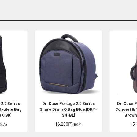
 2.0 Series
Dr. Case
Portage 2.0 Series
Dr. Case
P
Ukulele Bag
Snare Drum O Bag Blue [DRP-
Concert & 
UK-BK]
SN-BL]
Brown
16,280円
15
(税込)
(税込)