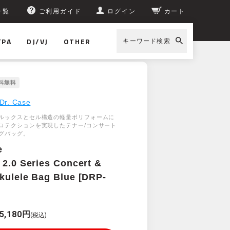
一覧
ご利用ガイド
ログイン
カート
/PA
DJ/VJ
OTHER
キーワード検索
Dr. Case
ルックスとセル構造の軽量ポリフォームに
ロテクションを実現したテナー/コンサート
グバッグ。
e
 2.0 Series Concert &
kulele Bag Blue [DRP-
5,180円
(税込)