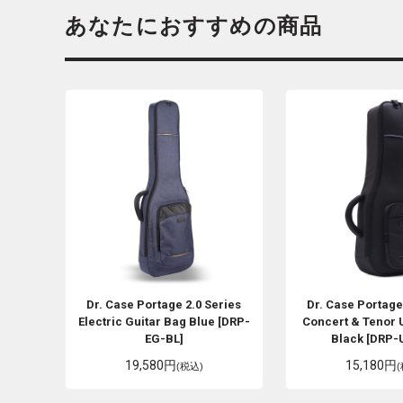
あなたにおすすめの商品
Dr. Case
Portage 2.0 Series
Dr. Case
Portage
Electric Guitar Bag Blue [DRP-
Concert & Tenor 
EG-BL]
Black [DRP-
19,580円
15,180円
(税込)