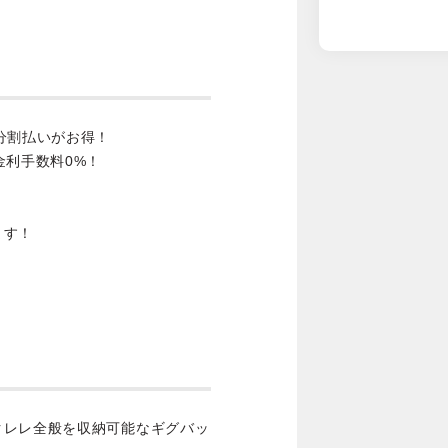
分割払いがお得！
金利手数料0%！
ます！
クレレ全般を収納可能なギグバッ