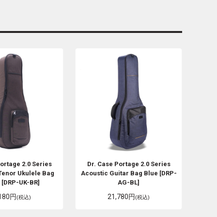
ortage 2.0 Series
Dr. Case
Portage 2.0 Series
Tenor Ukulele Bag
Acoustic Guitar Bag Blue [DRP-
 [DRP-UK-BR]
AG-BL]
,180円
21,780円
(税込)
(税込)